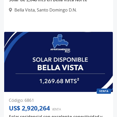
Bella Vista
,
Santo Domingo D.N.
VENTA
Código
:
6861
US$ 2,920,264
VENTA
Solar residencial con excelente conectividad y escala óptima de proyecto – Bella Vista