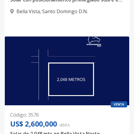
Bella Vista
,
Santo Domingo D.N.
VENTA
Código
:
3576
US$ 2,600,000
VENTA
Solar de 2,048 mts en Bella Vista Norte