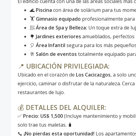
El edificio cuenta con una de las áreas sociales más
🌊
Piscina
con área de solárium para tus momen
🏋️
Gimnasio equipado
profesionalmente para m
🧖
Área de Spa y Belleza:
Un toque extra de luj
🌳
Jardines exteriores
amueblados, perfectos pa
🎈
Área Infantil
segura para los más pequeños
🥂
Salón de eventos
totalmente equipado para
📍
UBICACIÓN PRIVILEGIADA:
Ubicado en el corazón de
Los Cacicazgos
, a solo un
ejercicio, caminar o disfrutar de la naturaleza. Cer
restaurantes de lujo.
💰
DETALLES DEL ALQUILER:
✅
Precio:
US$ 1,500
(Incluye mantenimiento y mobil
solo trae tus maletas. 🧳
📞
¡No pierdas esta oportunidad!
Los apartamentos 