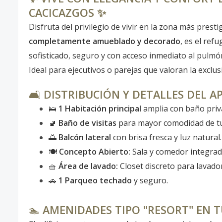
CACICAZGOS ✨
Disfruta del privilegio de vivir en la zona más pre
completamente amueblado y decorado
, es el ref
sofisticado, seguro y con acceso inmediato al pulmón
Ideal para ejecutivos o parejas que valoran la exclus
🛋️
DISTRIBUCIÓN Y DETALLES DEL 
🛌
1 Habitación principal
amplia con baño privad
🚽
Baño de visitas
para mayor comodidad de tu
🌅
Balcón lateral
con brisa fresca y luz natural.
🍽️
Concepto Abierto:
Sala y comedor integrad
🧺
Área de lavado:
Closet discreto para lavado
🚗
1 Parqueo techado
y seguro.
🏊
AMENIDADES TIPO "RESORT" EN 