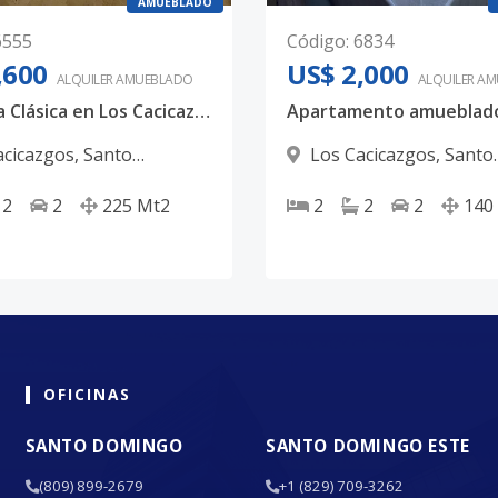
AMUEBLADO
6555
Código
:
6834
,600
US$ 2,000
ALQUILER
AMUEBLADO
ALQUILER
AM
Elegancia Clásica en Los Cacicazgos: Apartamento de 225mts con Planta Full y Mármol
acicazgos
,
Santo
Los Cacicazgos
,
Santo
 D.N.
Domingo D.N.
2
2
225
Mt2
2
2
2
140
OFICINAS
SANTO DOMINGO
SANTO DOMINGO ESTE
(809) 899-2679
+1 (829) 709-3262