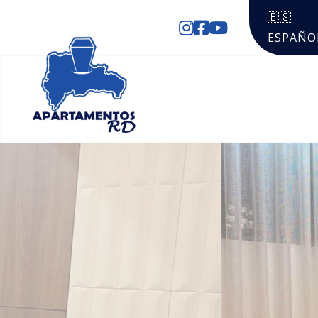
🇪🇸
ESPAÑO