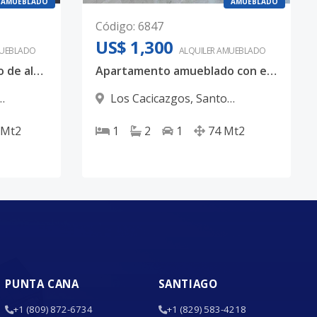
AMUEBLADO
AMUEBLADO
Código
:
6847
US$ 1,300
UEBLADO
ALQUILER
AMUEBLADO
Apartamento amueblado de alto nivel con amenidades exclusivas en Los Cacicazgos
Apartamento amueblado con excelentes amenidades en Los Cacicazgos
Los Cacicazgos
,
Santo
Domingo D.N.
Mt2
1
2
1
74
Mt2
PUNTA CANA
SANTIAGO
+1 (809) 872-6734
+1 (829) 583-4218