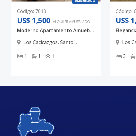
AMUEBLADO
Código
:
7010
Código
:
US$ 1,500
US$ 1
ALQUILER
AMUEBLADO
Moderno Apartamento Amueblado en Los Cacicazgos | A Pasos del Mirador Sur
Los Cacicazgos
,
Santo
Los C
Domingo D.N.
Domingo
1
1
1
3