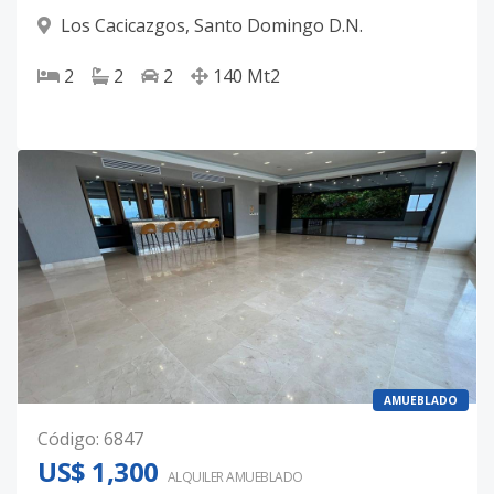
Los Cacicazgos
,
Santo Domingo D.N.
2
2
2
140
Mt2
AMUEBLADO
Código
:
6847
US$ 1,300
ALQUILER
AMUEBLADO