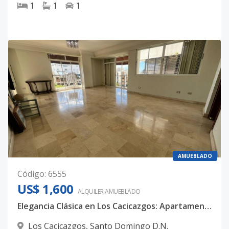
1
1
1
AMUEBLADO
Código
:
6555
US$ 1,600
ALQUILER
AMUEBLADO
Elegancia Clásica en Los Cacicazgos: Apartamento de 225mts con Planta Full y Mármol
Los Cacicazgos
,
Santo Domingo D.N.