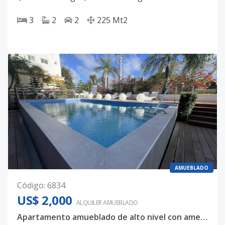
3
2
2
225
Mt2
AMUEBLADO
Código
:
6834
US$ 2,000
ALQUILER
AMUEBLADO
Apartamento amueblado de alto nivel con amenidades exclusivas en Los Cacicazgos