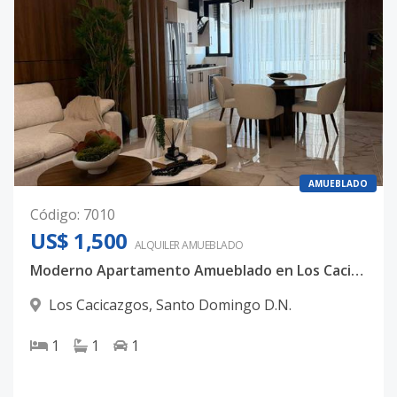
AMUEBLADO
Código
:
7010
US$ 1,500
ALQUILER
AMUEBLADO
Moderno Apartamento Amueblado en Los Cacicazgos | A Pasos del Mirador Sur
Los Cacicazgos
,
Santo Domingo D.N.
1
1
1