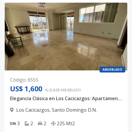
AMUEBLADO
Código
:
6555
US$ 1,600
ALQUILER
AMUEBLADO
Elegancia Clásica en Los Cacicazgos: Apartamento de 225mts con Planta Full y Mármol
Los Cacicazgos
,
Santo Domingo D.N.
3
2
2
225
Mt2