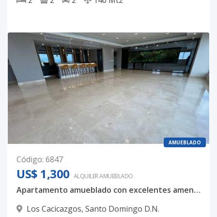
2
2
2
140
Mt2
AMUEBLADO
Código
:
6847
US$ 1,300
ALQUILER
AMUEBLADO
Apartamento amueblado con excelentes amenidades en Los Cacicazgos
Los Cacicazgos
,
Santo Domingo D.N.