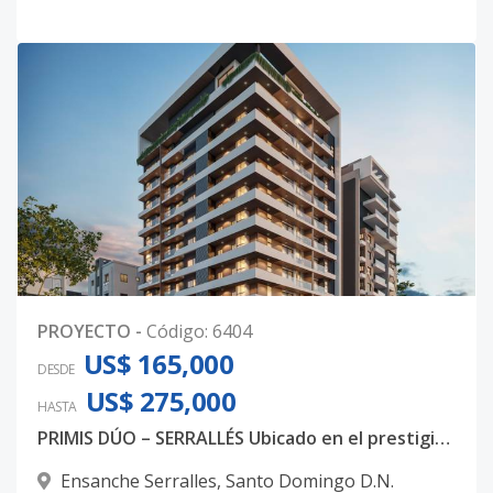
PROYECTO
-
Código
:
6404
US$ 165,000
DESDE
US$ 275,000
HASTA
PRIMIS DÚO – SERRALLÉS Ubicado en el prestigioso sector Ensanche Serrallés, en Santo Domingo, PRIMIS DÚO
Ensanche Serralles
,
Santo Domingo D.N.