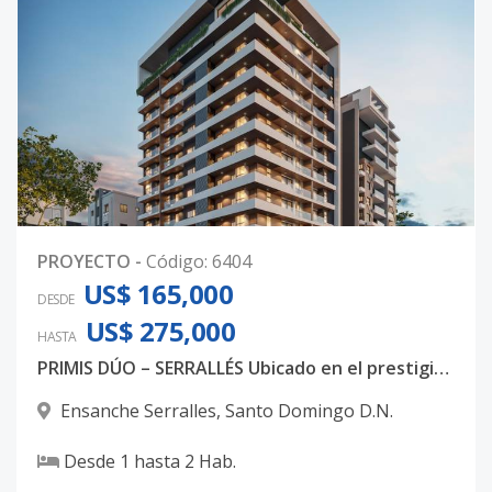
PROYECTO
-
Código
:
6404
US$ 165,000
DESDE
US$ 275,000
HASTA
PRIMIS DÚO – SERRALLÉS Ubicado en el prestigioso sector Ensanche Serrallés, en Santo Domingo, PRIMIS DÚO
Ensanche Serralles
,
Santo Domingo D.N.
Desde
1
hasta
2
Hab.