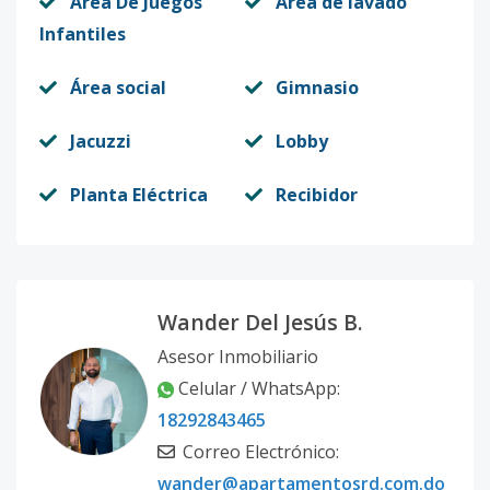
Area De Juegos
Area de lavado
Infantiles
Área social
Gimnasio
Jacuzzi
Lobby
Planta Eléctrica
Recibidor
Wander Del Jesús B.
Asesor Inmobiliario
Celular / WhatsApp:
18292843465
Correo Electrónico:
wander@apartamentosrd.com.do