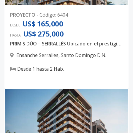
PROYECTO
-
Código
:
6404
US$ 165,000
DESDE
US$ 275,000
HASTA
PRIMIS DÚO – SERRALLÉS Ubicado en el prestigioso sector Ensanche Serrallés, en Santo Domingo, PRIMIS DÚO
Ensanche Serralles
,
Santo Domingo D.N.
Desde
1
hasta
2
Hab.