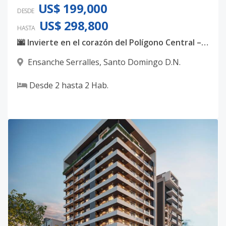
US$ 199,000
DESDE
US$ 298,800
HASTA
🌆 Invierte en el corazón del Polígono Central – Serrallés
Ensanche Serralles
,
Santo Domingo D.N.
Desde
2
hasta
2
Hab.