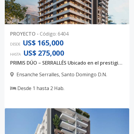
PROYECTO
-
Código
:
6404
US$ 165,000
DESDE
US$ 275,000
HASTA
PRIMIS DÚO – SERRALLÉS Ubicado en el prestigioso sector Ensanche Serrallés, en Santo Domingo, PRIMIS DÚO
Ensanche Serralles
,
Santo Domingo D.N.
Desde
1
hasta
2
Hab.