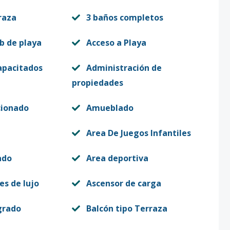
raza
3 baños completos
b de playa
Acceso a Playa
apacitados
Administración de
propiedades
cionado
Amueblado
Area De Juegos Infantiles
ado
Area deportiva
es de lujo
Ascensor de carga
grado
Balcón tipo Terraza