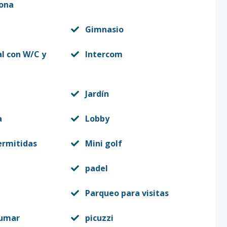
zona
Gimnasio
al con W/C y
Intercom
Jardín
a
Lobby
ermitidas
Mini golf
padel
Parqueo para visitas
fumar
picuzzi