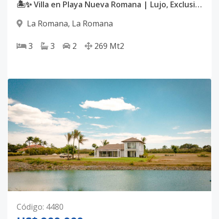
🏝️✨ Villa en Playa Nueva Romana | Lujo, Exclusividad y Confort ✨🏡
La Romana
,
La Romana
3
3
2
269
Mt2
Código
:
4480