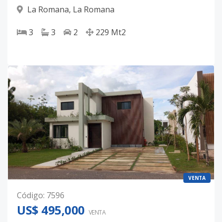
La Romana
,
La Romana
3
3
2
229
Mt2
VENTA
Código
:
7596
US$ 495,000
VENTA