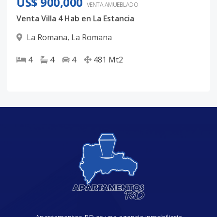
US$ 900,000
VENTA AMUEBLADO
Venta Villa 4 Hab en La Estancia
La Romana
,
La Romana
4
4
4
481
Mt2