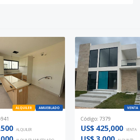
ALQUILER
AMUEBLADO
VENTA
6941
Código
:
7379
,500
US$ 425,000
ALQUILER
VENTA
,000
US$ 3,000