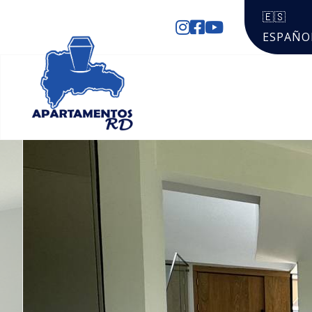
🇪🇸
ESPAÑO