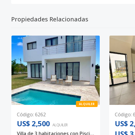
Propiedades Relacionadas
ALQUILER
Código
:
6262
Código
:
US$ 2,500
US$ 2
ALQUILER
US$ 3
Villa de 3 habitaciones con Piscina en Vista Cana