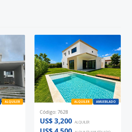
ALQUILER
ALQUILER
AMUEBLADO
Código
:
7628
US$ 3,200
ALQUILER
US$ 4,500