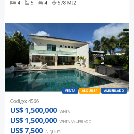
4
5
4
578
Mt2
VENTA
ALQUILER
AMUEBLADO
Código
:
4566
US$ 1,500,000
VENTA
US$ 1,500,000
VENTA AMUEBLADO
US$ 7,500
ALQUILER