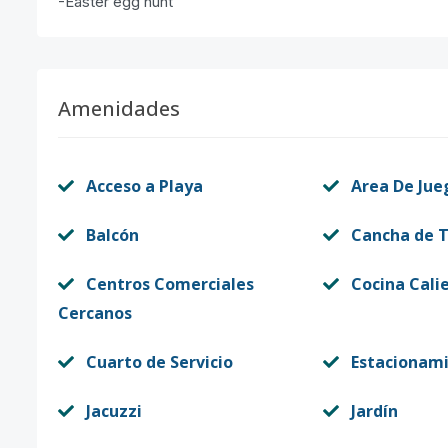
-Easter egg hunt
Amenidades
Acceso a Playa
Area De Jue
Balcón
Cancha de T
Centros Comerciales
Cocina Cali
Cercanos
Cuarto de Servicio
Estacionam
Jacuzzi
Jardín