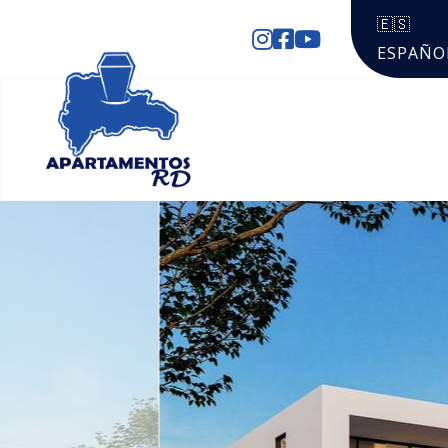
🇪🇸
ESPAÑO