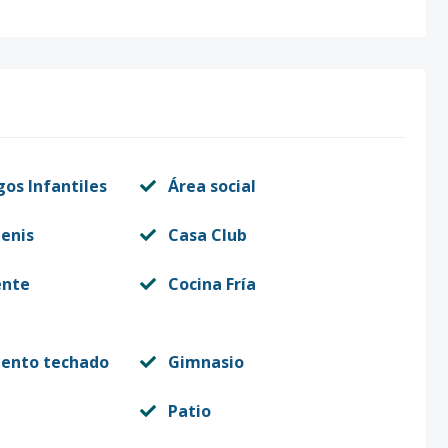
gos Infantiles
Área social
enis
Casa Club
ente
Cocina Fría
iento techado
Gimnasio
Patio