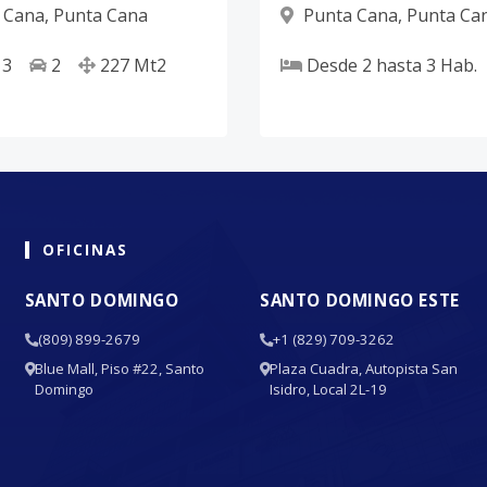
 Cana
,
Punta Cana
Punta Cana
,
Punta Ca
3
2
227
Mt2
Desde
2
hasta
3
Hab.
OFICINAS
SANTO DOMINGO
SANTO DOMINGO ESTE
(809) 899-2679
+1 (829) 709-3262
Blue Mall, Piso #22, Santo
Plaza Cuadra, Autopista San
Domingo
Isidro, Local 2L-19