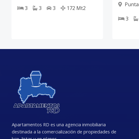
Punta
3
3
3
172
Mt2
3
Apartamentos RD es una agencia inmobiliaria
destinada a la comercialización de propiedades de
lujo, listas y en planos.