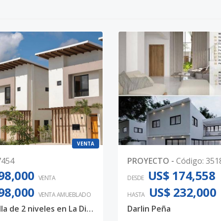
VENTA
7454
PROYECTO
-
Código
:
351
98,000
US$ 174,558
VENTA
DESDE
98,000
US$ 232,000
VENTA AMUEBLADO
HASTA
Venta Villa de 2 niveles en La Diana cerca de Unidos
Darlin Peña