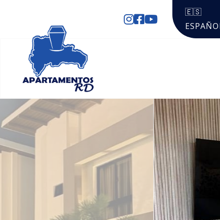
🇪🇸
ESPAÑO