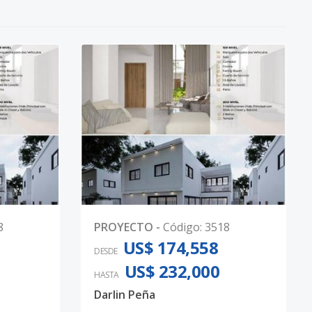
8
PROYECTO
-
Código
:
3518
US$ 174,558
DESDE
US$ 232,000
HASTA
Darlin Peña