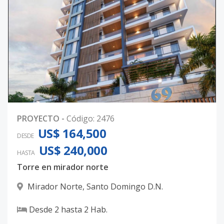
PROYECTO
-
Código
:
2476
US$ 164,500
DESDE
US$ 240,000
HASTA
Torre en mirador norte
Mirador Norte
,
Santo Domingo D.N.
Desde
2
hasta
2
Hab.