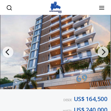
US$ 164,500
DESDE
US$ 240,000
HASTA