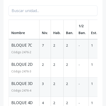
1/2
Nombre
Niv.
Hab.
Ban.
Ban.
Est.
m
BLOQUE 7C
7
2
2
-
1
72
Código
2476
-2
BLOQUE 2D
2
2
2
-
1
12
Código
2476
-3
BLOQUE 3D
3
2
2
-
1
90
Código
2476
-4
BLOQUE 4D
4
2
2
-
1
9