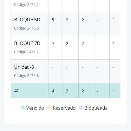
Código
2476
-5
BLOQUE 5D
5
2
2
-
1
90
Código
2476
-6
BLOQUE 7D
7
2
2
-
1
90
Código
2476
-7
Unidad-8
-
-
-
-
-
-
Código
2476
-8
4C
4
2
2
-
1
7
Código
2476
-9
Vendido
Reservado
Bloqueada
BLOQUE 3A
3
2
2
-
1
76
Código
2476
-1