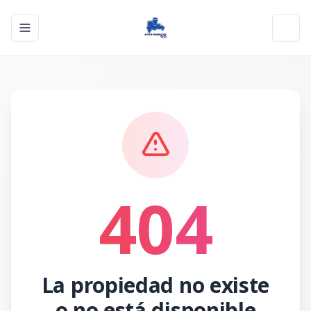
Toggle navigation menu
Toggl
404
La propiedad no existe
o no está disponible