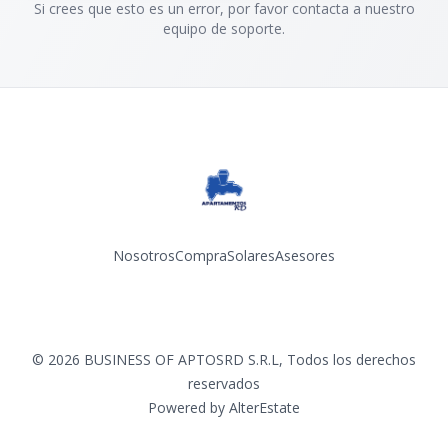
Si crees que esto es un error, por favor contacta a nuestro
equipo de soporte.
Nosotros
Compra
Solares
Asesores
Facebook
Instagram
YouTube
©
2026
BUSINESS OF APTOSRD S.R.L
,
Todos los derechos
reservados
Powered by
AlterEstate