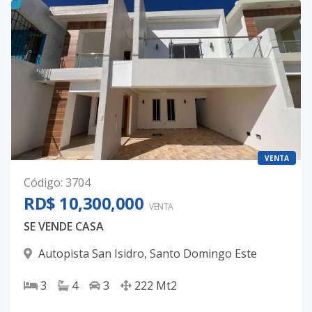
VENTA
Código
:
3704
RD$ 10,300,000
VENTA
SE VENDE CASA
Autopista San Isidro
,
Santo Domingo Este
3
4
3
222
Mt2