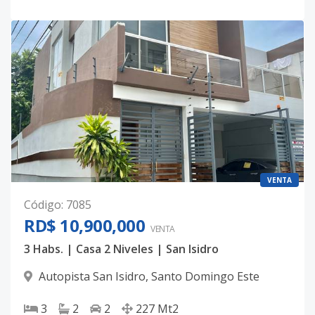
VENTA
Código
:
7085
RD$ 10,900,000
VENTA
3 Habs. | Casa 2 Niveles | San Isidro
Autopista San Isidro
,
Santo Domingo Este
3
2
2
227
Mt2