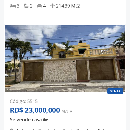
3
2
4
214.39
Mt2
VENTA
Código
:
5515
RD$ 23,000,000
VENTA
Se vende casa 🏡