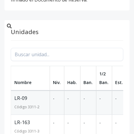
Unidades
1/2
Nombre
Niv.
Hab.
Ban.
Ban.
Est.
m
LR-09
-
-
-
-
-
5
Código
3311
-2
LR-163
-
-
-
-
-
5
Código
3311
-3