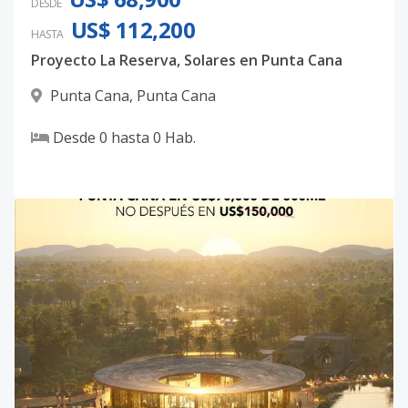
DESDE
Código
3311
-35
US$ 112,200
HASTA
LR-334
-
-
-
-
-
5
Proyecto La Reserva, Solares en Punta Cana
Código
3311
-36
Punta Cana
,
Punta Cana
LR-350
-
-
-
-
-
5
Desde
0
hasta
0
Hab.
Código
3311
-37
LR-200
-
-
-
-
-
5
Código
3311
-38
LR-199
-
-
-
-
-
5
Código
3311
-39
LR-198
-
-
-
-
-
5
Código
3311
-40