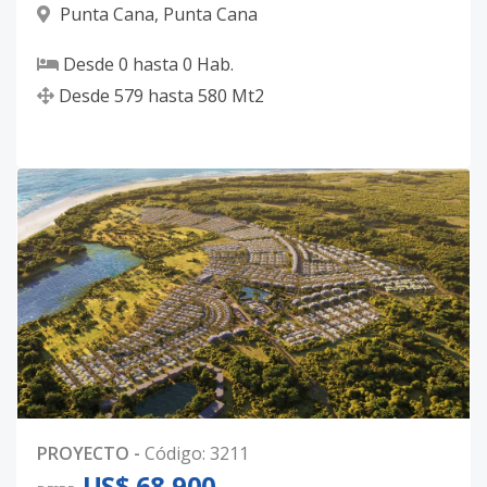
Punta Cana
,
Punta Cana
LR-317
-
-
-
-
-
5
Código
3311
-30
Desde
0
hasta
0
Hab.
Desde
579
hasta
580
Mt2
LR-318
-
-
-
-
-
5
Código
3311
-31
LR-330
-
-
-
-
-
5
Código
3311
-32
LR-331
-
-
-
-
-
5
Código
3311
-33
LR-332
-
-
-
-
-
5
Código
3311
-34
PROYECTO
-
Código
:
3211
LR-333
-
-
-
-
-
5
US$ 68,900