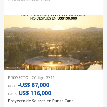
Código
3311
LR-269
-
-
-
-
-
5
Código
3311
-28
LR-270
-
-
-
-
-
5
Código
3311
LR-302
-
-
-
-
-
5
Código
3311
LR-303
-
-
-
-
-
5
PROYECTO
-
Código
:
3311
Código
3311
-US$ 87,000
DESDE
US$ 116,000
LR-316
-
-
-
-
-
5
HASTA
Código
3311
-29
Proyecto de Solares en Punta Cana