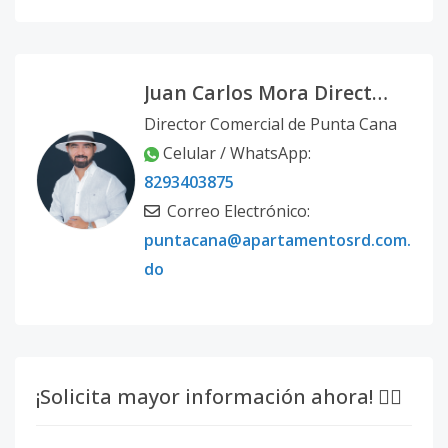
LR-228
-
-
-
-
-
5
Código
3311
Juan Carlos Mora Director Comercial Punta Cana
LR-222
-
-
-
-
-
5
Director Comercial de Punta Cana
Código
3311
-20
Celular / WhatsApp:
8293403875
LR-232
-
-
-
-
-
5
Correo Electrónico:
Código
3311
puntacana@apartamentosrd.com.
do
LR-234
-
-
-
-
-
5
Código
3311
-21
LR-249
-
-
-
-
-
5
Código
3311
-22
¡Solicita mayor información ahora! 👇🏽
LR-253
-
-
-
-
-
5