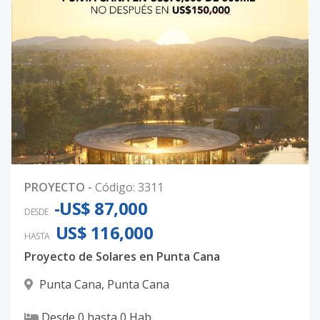
LR-248
-
-
-
-
-
5
Código
3311
-25
LR-268
-
-
-
-
-
5
Código
3311
LR-240
-
-
-
-
-
5
Código
3311
-26
PROYECTO
-
Código
:
3311
LR-300
-
-
-
-
-
5
-US$ 87,000
DESDE
Código
3311
US$ 116,000
HASTA
LR-301
-
-
-
-
-
5
Proyecto de Solares en Punta Cana
Código
3311
-27
Punta Cana
,
Punta Cana
LR-274
-
-
-
-
-
5
Desde
0
hasta
0
Hab.