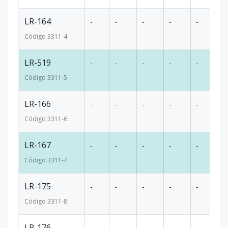
LR-164
-
-
-
-
-
5
Código
3311
-4
LR-519
-
-
-
-
-
4
Código
3311
-5
LR-166
-
-
-
-
-
5
Código
3311
-6
LR-167
-
-
-
-
-
5
Código
3311
-7
LR-175
-
-
-
-
-
5
Código
3311
-8
LR-176
-
-
-
-
-
5