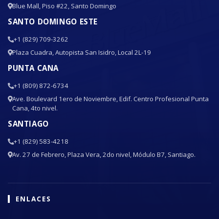
LR-123
Blue Mall, Piso #22, Santo Domingo
-
-
-
-
-
5
Código
3311
-52
SANTO DOMINGO ESTE
+1 (829) 709-3262
LR-122
-
-
-
-
-
5
Plaza Cuadra, Autopista San Isidro, Local 2L-19
Código
3311
-53
PUNTA CANA
LR-119
-
-
-
-
-
5
+1 (809) 872-6734
Ave. Boulevard 1ero de Noviembre, Edif. Centro Profesional Punta
Código
3311
-54
Cana, 4to nivel.
SANTIAGO
LR-118
-
-
-
-
-
5
Código
3311
-55
+1 (829) 583-4218
Av. 27 de Febrero, Plaza Vera, 2do nivel, Módulo B7, Santiago.
LR-254
-
-
-
-
-
6
Código
3311
-56
ENLACES
LR-158
-
-
-
-
-
4
Código
3311
-57