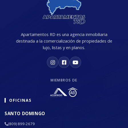
Código
3311
-46
LR-187
-
-
-
-
-
5
Código
3311
-47
Apartamentos RD es una agencia inmobiliaria
LR-217
-
-
-
-
-
6
destinada a la comercialización de propiedades de
lujo, listas y en planos.
Código
3311
-48
LR-279
-
-
-
-
-
5
Código
3311
-49
MIEMBROS DE
LR-216
-
-
-
-
-
6
Código
3311
-50
OFICINAS
LR-140
-
-
-
-
-
5
SANTO DOMINGO
Código
3311
-51
(809) 899-2679