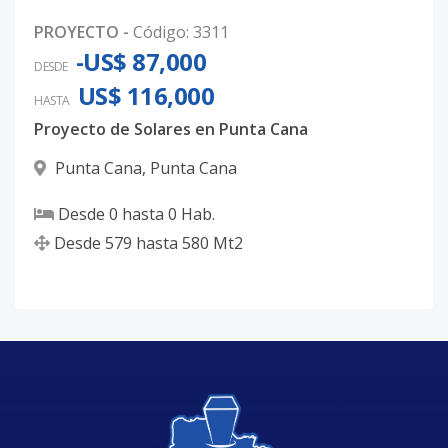
LR-20
-
-
-
-
-
5
PROYECTO
-
Código
:
3311
Código
3311
-41
-US$ 87,000
DESDE
US$ 116,000
LR-19
-
-
-
-
-
5
HASTA
Proyecto de Solares en Punta Cana
Código
3311
-42
Punta Cana
,
Punta Cana
LR-188
-
-
-
-
-
5
Código
3311
-43
Desde
0
hasta
0
Hab.
Desde
579
hasta
580
Mt2
LR-152
-
-
-
-
-
5
Código
3311
-44
LR-185
-
-
-
-
-
5
Código
3311
-45
LR-215
-
-
-
-
-
5