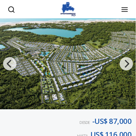
-US$ 87,000
DESDE
US$ 116,000
HASTA