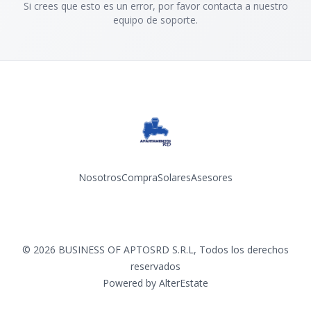
Si crees que esto es un error, por favor contacta a nuestro
equipo de soporte.
Nosotros
Compra
Solares
Asesores
Facebook
Instagram
YouTube
©
2026
BUSINESS OF APTOSRD S.R.L
,
Todos los derechos
reservados
Powered by
AlterEstate