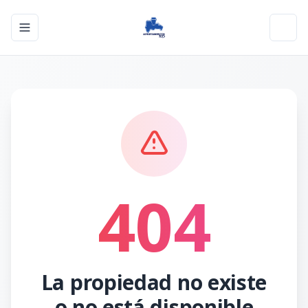
Toggle navigation menu
Toggl
404
La propiedad no existe
o no está disponible