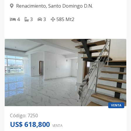
Renacimiento
,
Santo Domingo D.N.
4
3
3
585
Mt2
VENTA
Código
:
7250
US$ 618,800
VENTA