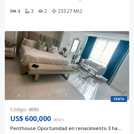
4
3
2
233.27
Mt2
VENTA
Código
:
4886
US$ 600,000
VENTA
Penthouse Oportunidad en renacimiento 3 habitaciones