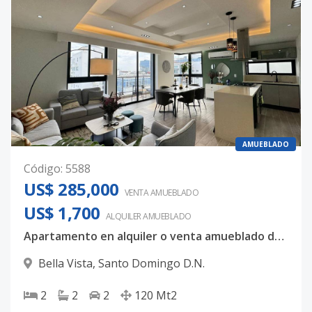
AMUEBLADO
Código
:
5588
US$ 285,000
VENTA AMUEBLADO
US$ 1,700
ALQUILER
AMUEBLADO
Apartamento en alquiler o venta amueblado de 120 mts2, Torre exclusiva en Bella Vista.
Bella Vista
,
Santo Domingo D.N.
2
2
2
120
Mt2