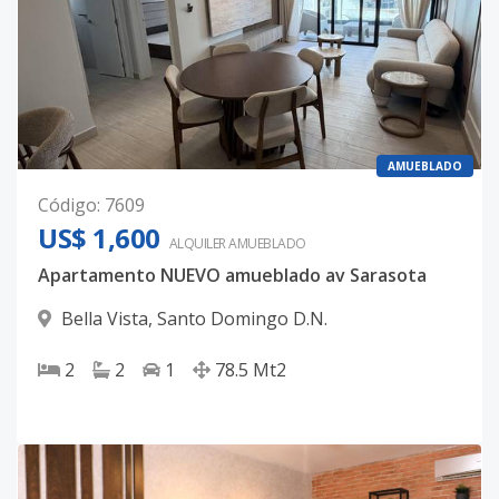
AMUEBLADO
Código
:
7609
US$ 1,600
ALQUILER
AMUEBLADO
Apartamento NUEVO amueblado av Sarasota
Bella Vista
,
Santo Domingo D.N.
2
2
1
78.5
Mt2