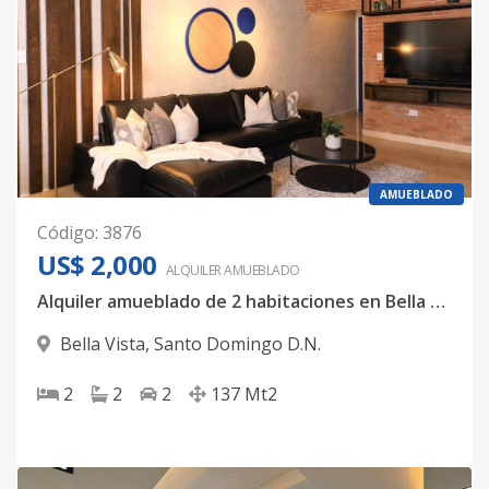
AMUEBLADO
Código
:
3876
US$ 2,000
ALQUILER
AMUEBLADO
Alquiler amueblado de 2 habitaciones en Bella Vista
Bella Vista
,
Santo Domingo D.N.
2
2
2
137
Mt2