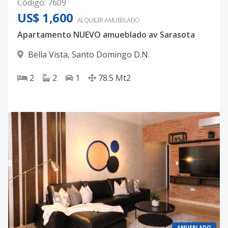
Código
:
7609
US$ 1,600
ALQUILER
AMUEBLADO
Apartamento NUEVO amueblado av Sarasota
Bella Vista
,
Santo Domingo D.N.
2
2
1
78.5
Mt2
AMUEBLADO