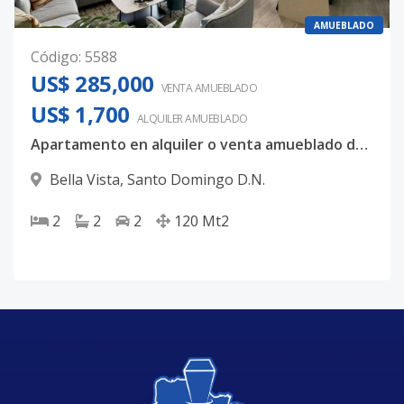
AMUEBLADO
Código
:
5588
US$ 285,000
VENTA AMUEBLADO
US$ 1,700
ALQUILER
AMUEBLADO
Apartamento en alquiler o venta amueblado de 120 mts2, Torre exclusiva en Bella Vista.
Bella Vista
,
Santo Domingo D.N.
2
2
2
120
Mt2