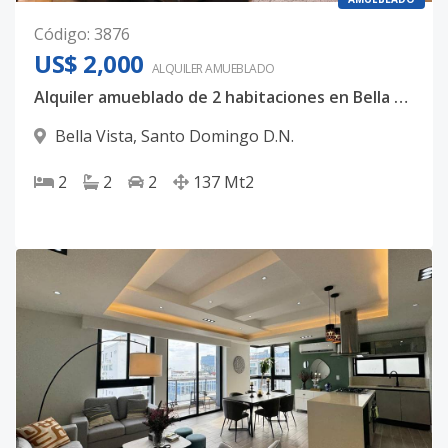
Código
:
3876
US$ 2,000
ALQUILER
AMUEBLADO
Alquiler amueblado de 2 habitaciones en Bella Vista
Bella Vista
,
Santo Domingo D.N.
2
2
2
137
Mt2