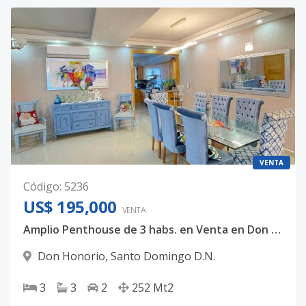
VENTA
Código
:
5236
US$ 195,000
VENTA
Amplio Penthouse de 3 habs. en Venta en Don Honorio
Don Honorio
,
Santo Domingo D.N.
3
3
2
252
Mt2