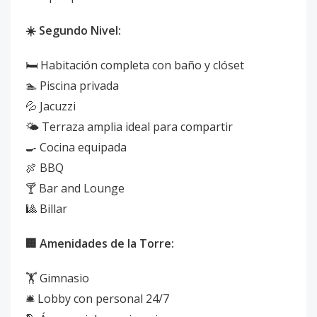
☀️ Segundo Nivel:
🛏️ Habitación completa con baño y clóset
🏊 Piscina privada
💦 Jacuzzi
🌤️ Terraza amplia ideal para compartir
🍳 Cocina equipada
🍖 BBQ
🍸 Bar and Lounge
🎱 Billar
🏢 Amenidades de la Torre:
🏋️ Gimnasio
🛎️ Lobby con personal 24/7