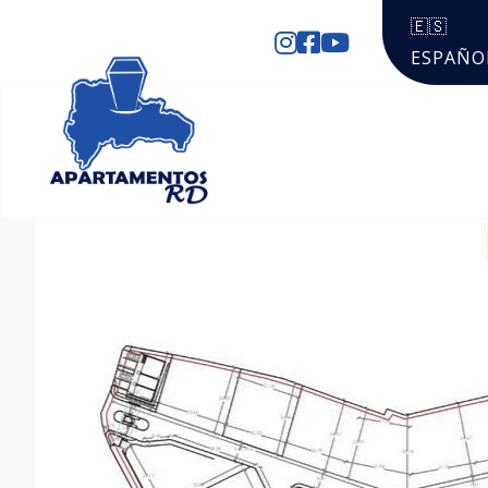
🇪🇸
ESPAÑO