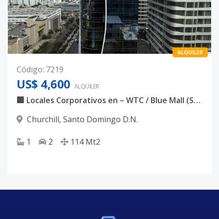
ALQUILER
Código
:
7219
US$ 4,600
ALQUILER
🏢 Locales Corporativos en – WTC / Blue Mall (Segunda Extensión)
Churchill
,
Santo Domingo D.N.
1
2
114
Mt2