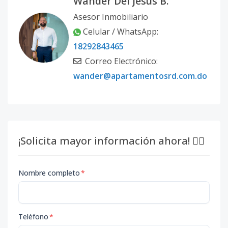
Wander Del Jesús B.
Asesor Inmobiliario
Celular / WhatsApp:
18292843465
Correo Electrónico:
wander@apartamentosrd.com.do
¡Solicita mayor información ahora! 👇🏽
Nombre completo
*
Teléfono
*