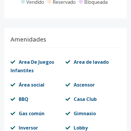
Vendido
Reservado
Bloqueada
T3-1101
-
-
-
-
-
-
Código
5812
-10
T4-906
9
2
2
-
1
8
Amenidades
Código
5812
-11
T4-203
-
-
-
-
-
-
Area De Juegos
Area de lavado
Código
5812
-12
Infantiles
Unidad-T3-
9
3
2
-
1
1
Área social
Ascensor
903
Código
5812
-13
BBQ
Casa Club
T3-805
8
3
2
1
2
1
Gas común
Gimnasio
Código
5812
-14
Inversor
Lobby