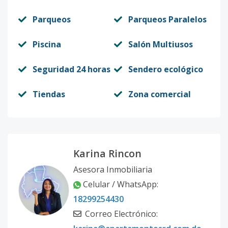
T5-602
6
3
2
1
2
1
Parqueos
Parqueos Paralelos
Código
5812
-15
Piscina
Salón Multiusos
T7-902
9
3
2
1
2
1
Código
5812
-16
Seguridad 24 horas
Sendero ecológico
Unidad-17
-
-
-
-
-
-
Tiendas
Zona comercial
Código
5812
-17
Unidad-18
-
-
-
-
-
-
Código
5812
-20
Karina Rincon
Asesora Inmobiliaria
Unidad-19
-
-
-
-
-
-
Celular / WhatsApp:
Código
5812
-21
18299254430
T2-110
Correo Electrónico:
2
1
1
-
1
5