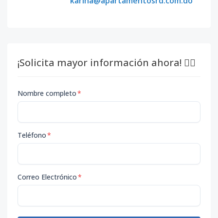
karina@apartamentosrd.com.do
Código
5812
-1
T5-306
-
2
2
-
1
-
Código
5812
-18
¡Solicita mayor información ahora! 👇🏽
T3-503
-
-
-
-
-
-
Código
5812
-19
Nombre completo
*
Teléfono
*
Correo Electrónico
*