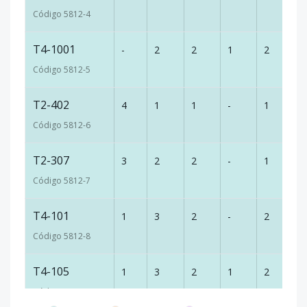
Código
5812
-4
T4-1001
-
2
2
1
2
1
Código
5812
-5
T2-402
4
1
1
-
1
5
Código
5812
-6
T2-307
3
2
2
-
1
8
Código
5812
-7
T4-101
1
3
2
-
2
1
Código
5812
-8
T4-105
1
3
2
1
2
1
Código
5812
-9