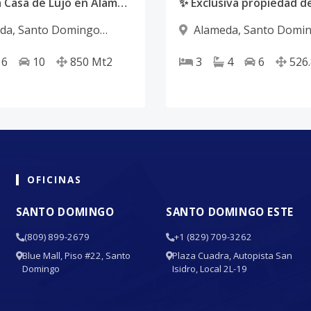
Exclusiva Casa de Lujo en Alameda Este | Piscina y 1,663 m² de Terreno
da
,
Santo Domingo
Alameda
,
Santo Domi
Oeste
6
10
850
Mt2
3
4
6
526
OFICINAS
SANTO DOMINGO
SANTO DOMINGO ESTE
(809) 899-2679
+1 (829) 709-3262
Blue Mall, Piso #22, Santo
Plaza Cuadra, Autopista San
Domingo
Isidro, Local 2L-19