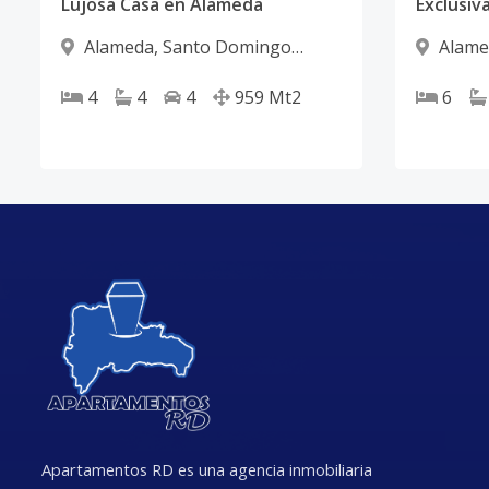
Lujosa Casa en Alameda
Alameda
,
Santo Domingo
Alame
Oeste
Oeste
4
4
4
959
Mt2
6
Apartamentos RD es una agencia inmobiliaria