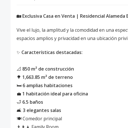
🏡 Exclusiva Casa en Venta | Residencial Alameda 
Vive el lujo, la amplitud y la comodidad en una esp
espacios amplios y privacidad en una ubicación privi
✨
Características destacadas:
📐
850 m² de construcción
🌳
1,663.85 m² de terreno
🛏
6 amplias habitaciones
💼
1 habitación ideal para oficina
🛁
6.5 baños
🛋
3 elegantes salas
🍽 Comedor principal
👨‍👩‍👧 Family Room