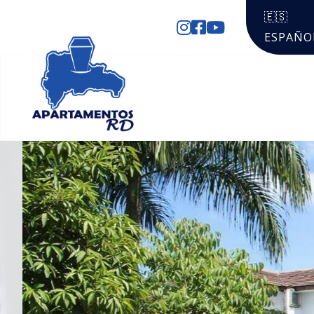
🇪🇸
ESPAÑO