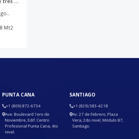
✨ Exclusiva propiedad de tres niveles con piscina y amplio terreno
ngo
.8
Mt2
PUNTA CANA
SANTIAGO
+1 (809) 872-6734
+1 (829) 583-4218
Ave. Boulevard 1ero de
Av. 27 de Febrero, Plaza
Noviembre, Edif. Centro
Vera, 2do nivel, Módulo B7,
Profesional Punta Cana, 4to
Santiago.
nivel.