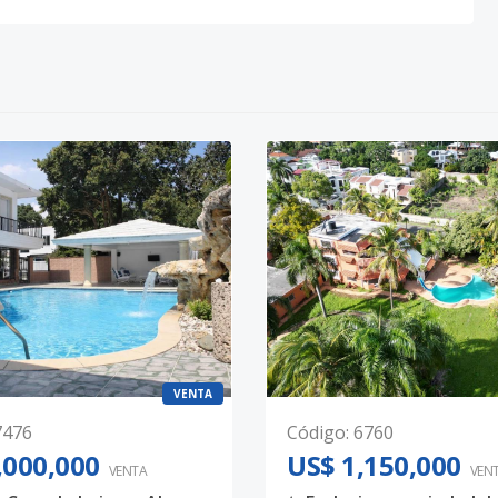
VENTA
7476
Código
:
6760
,000,000
US$ 1,150,000
VENTA
VEN