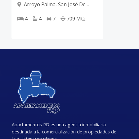
Arroyo Palma
,
San José De
Ocoa
4
4
7
709
Mt2
Apartamentos RD es una agencia inmobiliaria
destinada a la comercialización de propiedades de
lujo, listas y en planos.