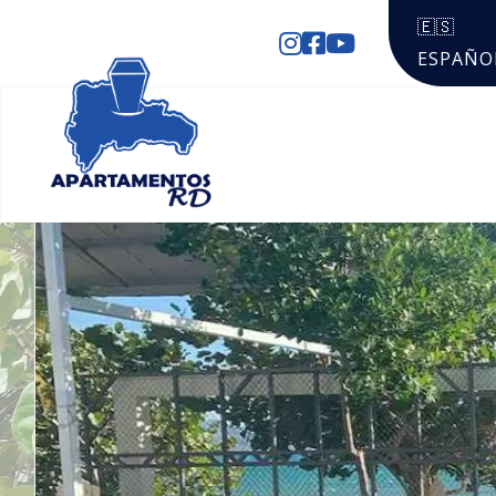
🇪🇸
ESPAÑO