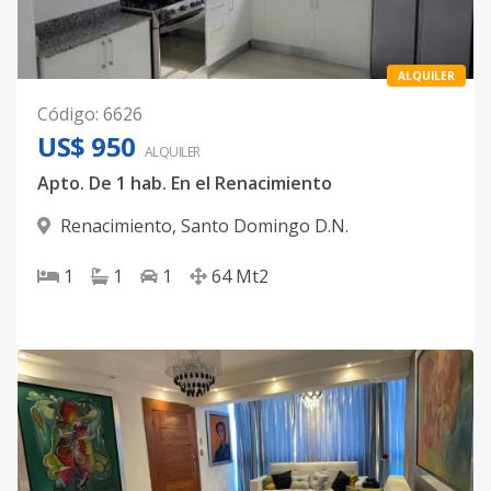
ALQUILER
Código
:
6626
US$ 950
ALQUILER
Apto. De 1 hab. En el Renacimiento
Renacimiento
,
Santo Domingo D.N.
1
1
1
64
Mt2