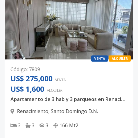
VENTA
ALQUILER
Código
:
7809
US$ 275,000
VENTA
US$ 1,600
ALQUILER
Apartamento de 3 hab y 3 parqueos en Renacimiento
Renacimiento
,
Santo Domingo D.N.
3
3
3
166
Mt2