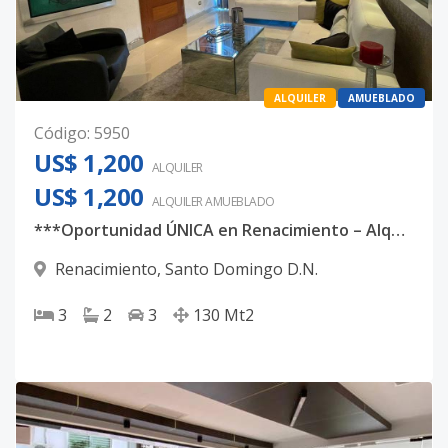
ALQUILER
AMUEBLADO
Código
:
5950
US$ 1,200
ALQUILER
US$ 1,200
ALQUILER
AMUEBLADO
***Oportunidad ÚNICA en Renacimiento – Alquiler con Ubicación Premium
Renacimiento
,
Santo Domingo D.N.
3
2
3
130
Mt2