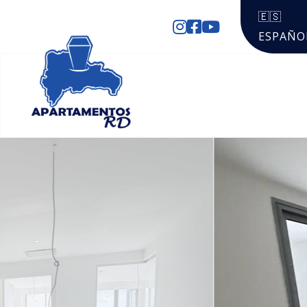
🇪🇸
ESPAÑO