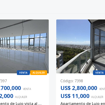
VENTA
ALQUILER
VENTA
7397
Código
:
7398
,700,000
US$ 2,800,000
VENTA
VEN
2,000
US$ 11,000
ALQUILER
ALQUILER
Apartamento de Lujo vista al mar piso 20