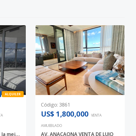
ALQUILER
Código
:
3861
US$ 1,800,000
TA
VENTA
AMUEBLADO
Apartamento de Lujo en la mejor torre piso 24
AV. ANACAONA VENTA DE LUJO