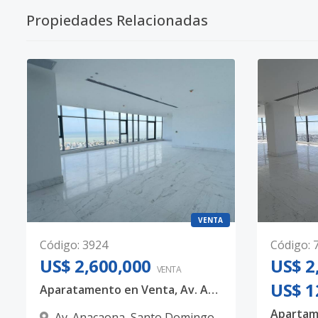
Propiedades Relacionadas
VENTA
Código
:
3924
Código
:
US$ 2,600,000
US$ 2
VENTA
US$ 1
Aparatamento en Venta, Av. Anacaona
Av. Anacaona
,
Santo Domingo