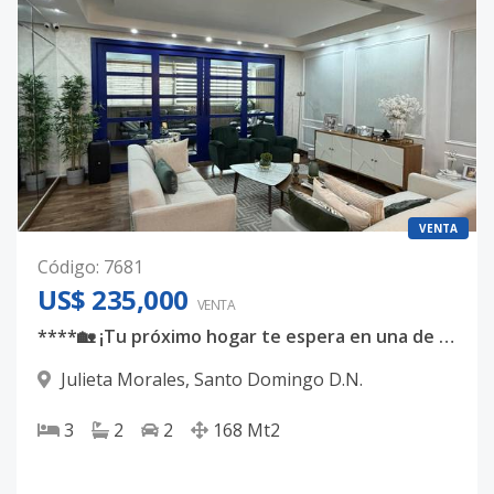
VENTA
Código
:
7681
US$ 235,000
VENTA
****🏡 ¡Tu próximo hogar te espera en una de las mejores zonas de Santo Domingo!
Julieta Morales
,
Santo Domingo D.N.
3
2
2
168
Mt2