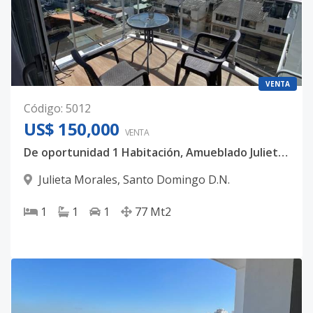
VENTA
Código
:
5012
US$ 150,000
VENTA
De oportunidad 1 Habitación, Amueblado Julieta morales
Julieta Morales
,
Santo Domingo D.N.
1
1
1
77
Mt2