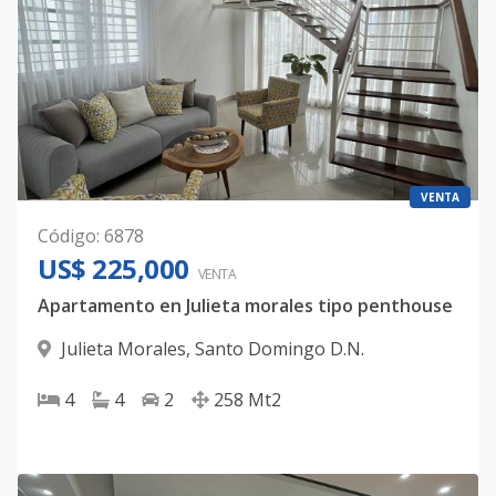
VENTA
Código
:
6878
US$ 225,000
VENTA
Apartamento en Julieta morales tipo penthouse
Julieta Morales
,
Santo Domingo D.N.
4
4
2
258
Mt2