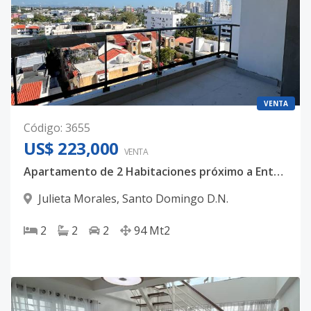
VENTA
Código
:
3655
US$ 223,000
VENTA
Apartamento de 2 Habitaciones próximo a Entrega !!
Julieta Morales
,
Santo Domingo D.N.
2
2
2
94
Mt2