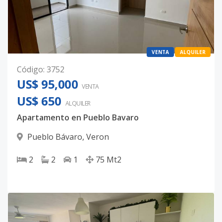
VENTA
ALQUILER
Código
:
3752
US$ 95,000
VENTA
US$ 650
ALQUILER
Apartamento en Pueblo Bavaro
Pueblo Bávaro
,
Veron
2
2
1
75
Mt2