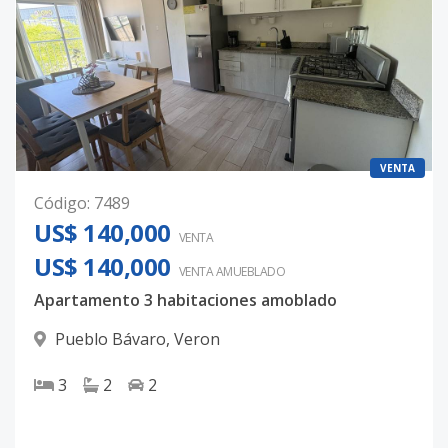
VENTA
Código
:
7489
US$ 140,000
VENTA
US$ 140,000
VENTA AMUEBLADO
Apartamento 3 habitaciones amoblado
Pueblo Bávaro
,
Veron
3
2
2