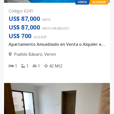
VENTA
ALQUILER
Código
:
6241
US$ 87,000
VENTA
US$ 87,000
VENTA AMUEBLADO
US$ 700
ALQUILER
Apartamento Amueblado en Venta o Alquiler en Bávaro – Punta Cana
Pueblo Bávaro
,
Veron
1
1
1
42
Mt2