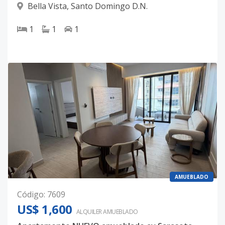
Bella Vista
,
Santo Domingo D.N.
1
1
1
AMUEBLADO
Código
:
7609
US$ 1,600
ALQUILER
AMUEBLADO