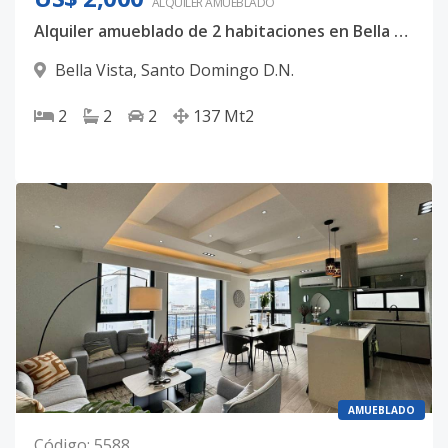
ALQUILER
AMUEBLADO
Alquiler amueblado de 2 habitaciones en Bella Vista
Bella Vista
,
Santo Domingo D.N.
2
2
2
137
Mt2
AMUEBLADO
Código
:
5588