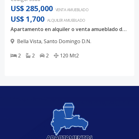
US$ 285,000
VENTA AMUEBLADO
US$ 1,700
ALQUILER
AMUEBLADO
Apartamento en alquiler o venta amueblado de 120 mts2, Torre exclusiva en Bella Vista.
Bella Vista
,
Santo Domingo D.N.
2
2
2
120
Mt2