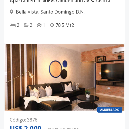
Apartamento NUEVO amueblado av Sarasota
Bella Vista
,
Santo Domingo D.N.
2
2
1
78.5
Mt2
AMUEBLADO
Código
:
3876
US$ 2,000