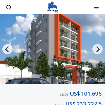
US$ 101,696
DESDE
US$ 233,227.5
HASTA