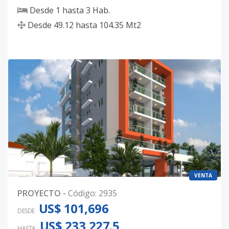
Desde
1
hasta
3
Hab.
Desde
49.12
hasta
104.35
Mt2
VENTA
PROYECTO
-
Código
:
2935
US$ 101,696
DESDE
US$ 233,227.5
HASTA