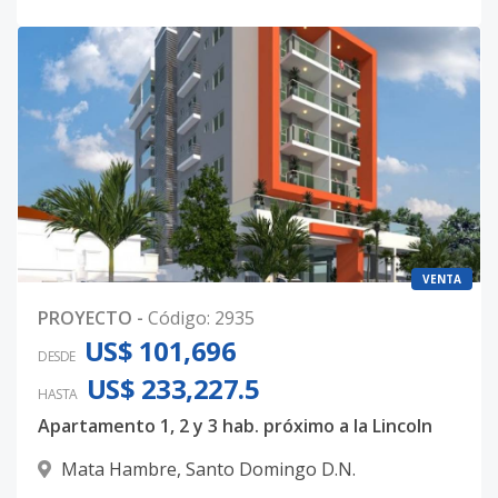
VENTA
PROYECTO
-
Código
:
2935
US$ 101,696
DESDE
US$ 233,227.5
HASTA
Apartamento 1, 2 y 3 hab. próximo a la Lincoln
Mata Hambre
,
Santo Domingo D.N.