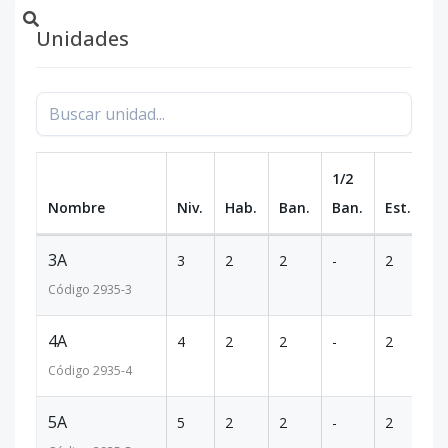
Unidades
1/2
Nombre
Niv.
Hab.
Ban.
Ban.
Est.
m
3A
3
2
2
-
2
10
Código
2935
-3
4A
4
2
2
-
2
10
Código
2935
-4
5A
5
2
2
-
2
10