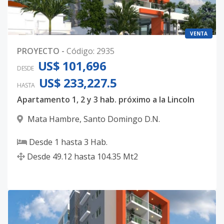
VENTA
PROYECTO
-
Código
:
2935
US$ 101,696
DESDE
US$ 233,227.5
HASTA
Apartamento 1, 2 y 3 hab. próximo a la Lincoln
Mata Hambre
,
Santo Domingo D.N.
Desde
1
hasta
3
Hab.
Desde
49.12
hasta
104.35
Mt2