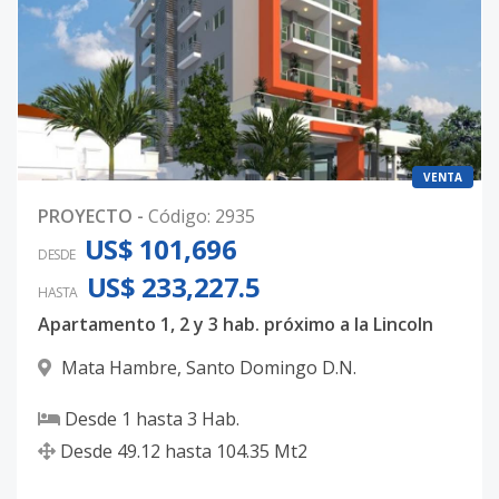
VENTA
PROYECTO
-
Código
:
2935
US$ 101,696
DESDE
US$ 233,227.5
HASTA
Apartamento 1, 2 y 3 hab. próximo a la Lincoln
Mata Hambre
,
Santo Domingo D.N.
Desde
1
hasta
3
Hab.
Desde
49.12
hasta
104.35
Mt2