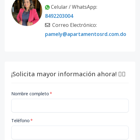
Celular / WhatsApp:
5E
8492203004
5
1
1
1
1
49
Correo Electrónico:
Código
2935
-17
pamely@apartamentosrd.com.do
LOFT
6
2
2
1
2
10
Código
2935
-18
2A
2
2
2
-
2
10
¡Solicita mayor información ahora! 👇🏽
Código
2935
-1
Nombre completo
*
Teléfono
*