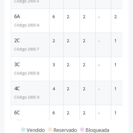
Código
2935
-5
6A
6
2
2
-
2
10
Código
2935
-6
2C
2
2
2
-
1
71
Código
2935
-7
3C
3
2
2
-
1
71
Código
2935
-8
4C
4
2
2
-
1
71
Código
2935
-9
6C
6
2
2
-
1
71
Código
2935
-10
Vendido
Reservado
Bloqueada