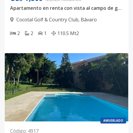
Apartamento en renta con vista al campo de golf y al lago, Residencial Cocotal, Punta Cana, Bávaro
Cocotal Golf & Country Club
,
Bávaro
2
2
1
110.5
Mt2
AMUEBLADO
Código
:
4917