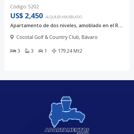
Código
:
5202
US$ 2,450
ALQUILER
AMUEBLADO
Apartamento de dos niveles, amoblado en el Residencial Cocotal en renta
Cocotal Golf & Country Club
,
Bávaro
3
3
1
179.24
Mt2