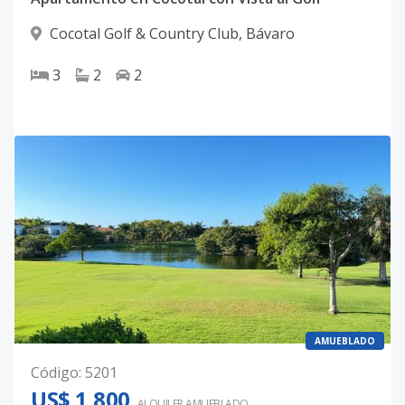
Cocotal Golf & Country Club
,
Bávaro
3
2
2
AMUEBLADO
Código
:
5201
US$ 1,800
ALQUILER
AMUEBLADO