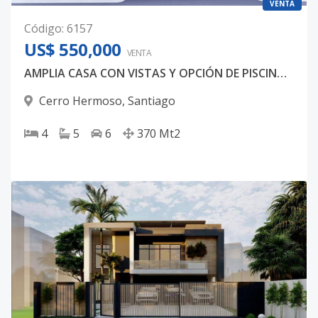
VENTA
Código
:
6157
US$ 550,000
VENTA
AMPLIA CASA CON VISTAS Y OPCIÓN DE PISCINA - CERRO HERMOSO - SANTIAGO
Cerro Hermoso
,
Santiago
4
5
6
370
Mt2