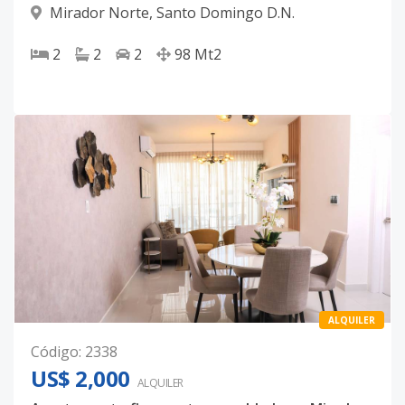
Mirador Norte
,
Santo Domingo D.N.
2
2
2
98
Mt2
ALQUILER
Código
:
2338
US$ 2,000
ALQUILER