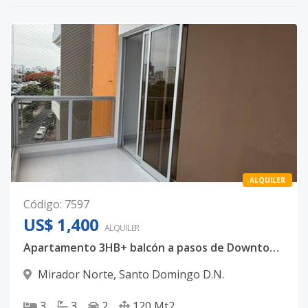
ALQUILER
Código
:
7597
US$ 1,400
ALQUILER
Apartamento 3HB+ balcón a pasos de Downtown center
Mirador Norte
,
Santo Domingo D.N.
3
3
2
120
Mt2