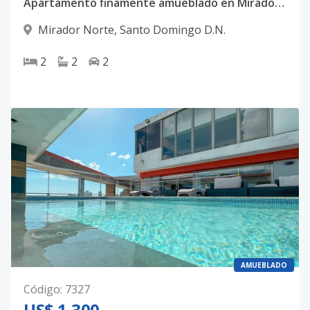
Apartamento finamente amueblado en Mirador Norte
Mirador Norte
,
Santo Domingo D.N.
2
2
2
AMUEBLADO
Código
:
7327
US$ 1,300