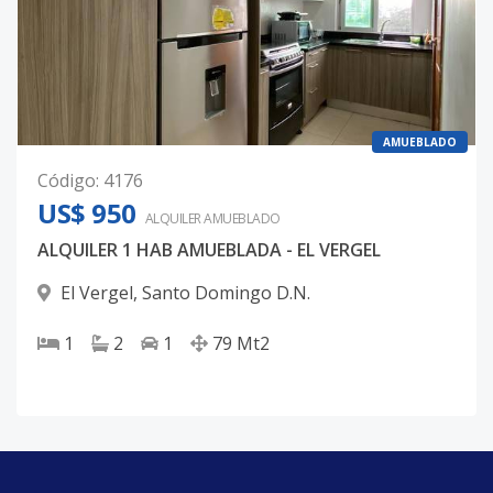
AMUEBLADO
Código
:
4176
US$ 950
ALQUILER
AMUEBLADO
ALQUILER 1 HAB AMUEBLADA - EL VERGEL
El Vergel
,
Santo Domingo D.N.
1
2
1
79
Mt2