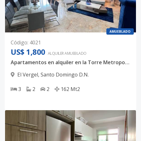
AMUEBLADO
Código
:
4021
US$ 1,800
ALQUILER
AMUEBLADO
Apartamentos en alquiler en la Torre Metropolitana II en El Vergel.
El Vergel
,
Santo Domingo D.N.
3
2
2
162
Mt2