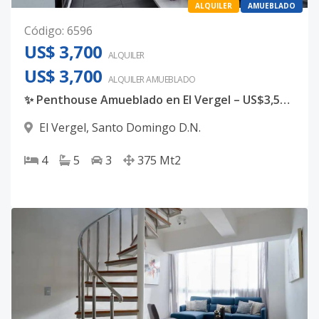
ALQUILER
AMUEBLADO
Código
:
6596
US$ 3,700
ALQUILER
US$ 3,700
ALQUILER
AMUEBLADO
✨ Penthouse Amueblado en El Vergel – US$3,500 ✨
El Vergel
,
Santo Domingo D.N.
4
5
3
375
Mt2