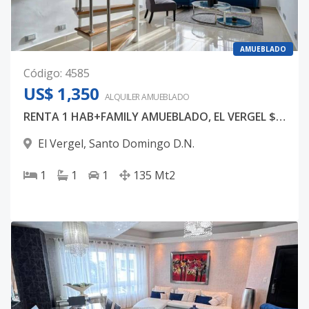
AMUEBLADO
Código
:
4585
US$ 1,350
ALQUILER
AMUEBLADO
RENTA 1 HAB+FAMILY AMUEBLADO, EL VERGEL $1,350
El Vergel
,
Santo Domingo D.N.
1
1
1
135
Mt2