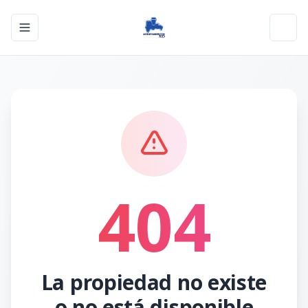
Toggle navigation menu
Toggl
404
La propiedad no existe
o no está disponible