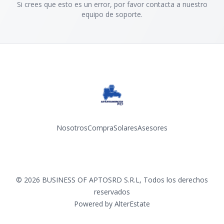
Si crees que esto es un error, por favor contacta a nuestro
equipo de soporte.
Nosotros
Compra
Solares
Asesores
Facebook
Instagram
YouTube
©
2026
BUSINESS OF APTOSRD S.R.L
,
Todos los derechos
reservados
Powered by
AlterEstate