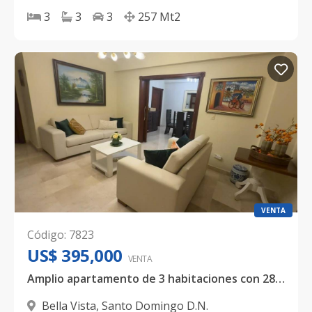
3
3
3
257
Mt2
VENTA
Código
:
7823
US$ 395,000
VENTA
Amplio apartamento de 3 habitaciones con 280 metros en Bella Vista
Bella Vista
,
Santo Domingo D.N.