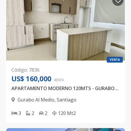
VENTA
Código
:
7836
US$ 160,000
VENTA
APARTAMENTO MODERNO 120MTS - GURABO - SANTIAGO
Gurabo Al Medio
,
Santiago
3
2
2
120
Mt2