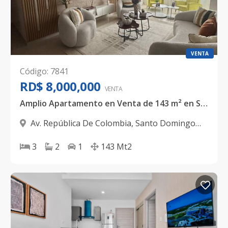
VENTA
Código
:
7841
RD$ 8,000,000
VENTA
Amplio Apartamento en Venta de 143 m² en Santo Domingo Oeste | 3 habitaciones
Av. República De Colombia
,
Santo Domingo
Oeste
3
2
1
143
Mt2