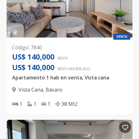
VENTA
Código
:
7840
US$ 140,000
VENTA
US$ 140,000
VENTA AMUEBLADO
Apartamento 1 hab en venta, Vista cana
Vista Cana
,
Bávaro
1
1
1
38
Mt2