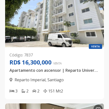
VENTA
Código
:
7837
RD$ 16,300,000
VENTA
Apartamento con ascensor | Reparto Universitario, Santiago
Reparto Imperial
,
Santiago
3
2
2
151
Mt2