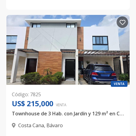
VENTA
Código
:
7825
US$ 215,000
VENTA
Townhouse de 3 Hab. con Jardín y 129 m² en Costa Cana, Bávaro - US$ 215,000
Costa Cana
,
Bávaro