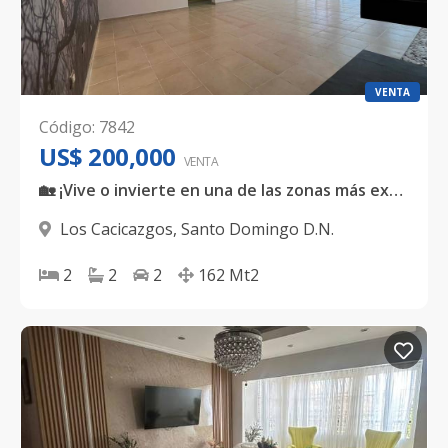
VENTA
Código
:
7842
US$ 200,000
VENTA
🏡 ¡Vive o invierte en una de las zonas más exclusivas de Santo Domingo!
Los Cacicazgos
,
Santo Domingo D.N.
2
2
2
162
Mt2