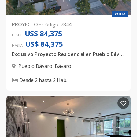
VENTA
PROYECTO
-
Código
:
7844
US$ 84,375
DESDE
US$ 84,375
HASTA
Exclusivo Proyecto Residencial en Pueblo Bávaro, Cercano a Downtown Punta Cana
Pueblo Bávaro
,
Bávaro
Desde
2
hasta
2
Hab.