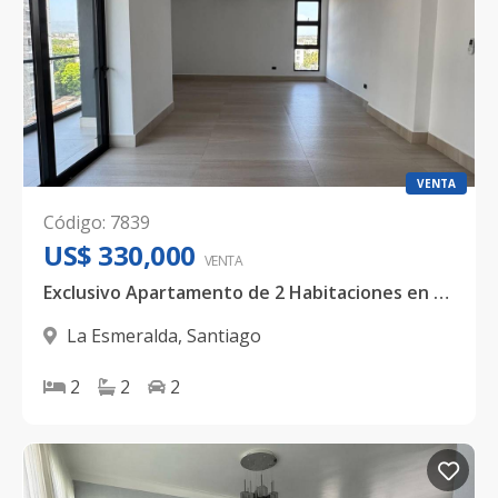
VENTA
Código
:
7839
US$ 330,000
VENTA
Exclusivo Apartamento de 2 Habitaciones en La Esmeralda con Rooftop, Piscina Infinita y Vista Panorámica
La Esmeralda
,
Santiago
2
2
2