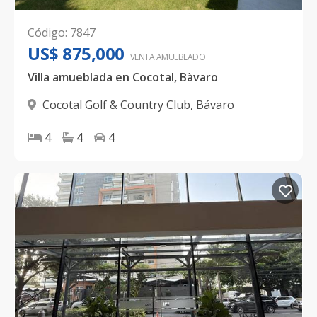
Código
:
7847
US$ 875,000
VENTA AMUEBLADO
Villa amueblada en Cocotal, Bàvaro
Cocotal Golf & Country Club
,
Bávaro
4
4
4