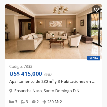
VENTA
Código
:
7833
US$ 415,000
VENTA
Apartamento de 280 m² y 3 Habitaciones en Naco – US$ 415,000
Ensanche Naco
,
Santo Domingo D.N.
3
3
2
280
Mt2