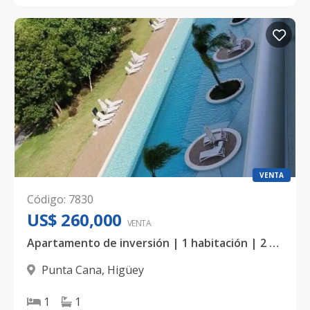
VENTA
Código
:
7830
US$ 260,000
VENTA
Apartamento de inversión | 1 habitación | 2 niveles | Terraza privada
Punta Cana
,
Higüey
1
1