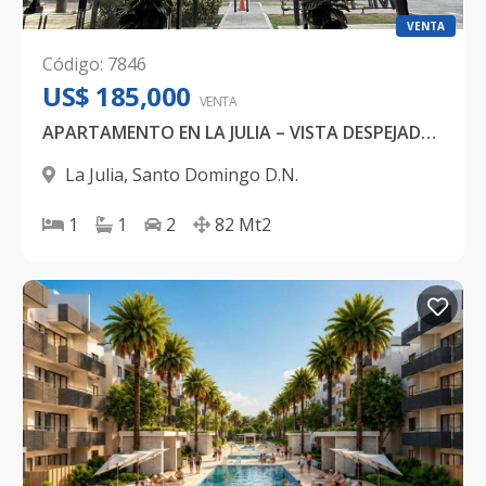
VENTA
Código
:
7846
US$ 185,000
VENTA
APARTAMENTO EN LA JULIA – VISTA DESPEJADA DESDE EL PISO 16
La Julia
,
Santo Domingo D.N.
1
1
2
82
Mt2