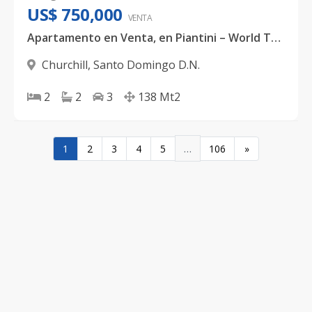
US$ 750,000
VENTA
Apartamento en Venta, en Piantini – World Trade Center, BlueMall
Churchill
,
Santo Domingo D.N.
2
2
3
138
Mt2
…
1
2
3
4
5
106
»