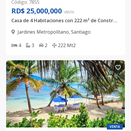
Código
:
7855
RD$ 25,000,000
VENTA
Casa de 4 Habitaciones con 222 m² de Construcción en Jardines Metropolitano, Santiago
Jardines Metropolitano
,
Santiago
4
3
2
222
Mt2
VENTA