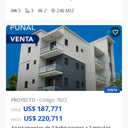
3
3
2
246
Mt2
VENTA
PROYECTO
-
Código
:
7822
US$ 187,771
DESDE
US$ 220,711
HASTA
Apartamentos de 3 habitaciones a 2 minutos del Aeropuerto Internacional del Cibao