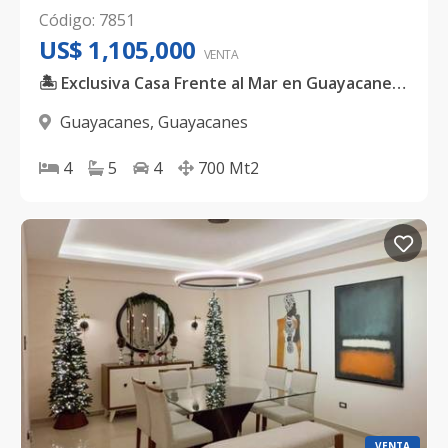
Código
:
7851
US$ 1,105,000
VENTA
🏝️ Exclusiva Casa Frente al Mar en Guayacanes 🌊
Guayacanes
,
Guayacanes
4
5
4
700
Mt2
VENTA