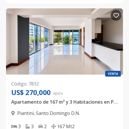
VENTA
Código
:
7832
US$ 270,000
VENTA
Apartamento de 167 m² y 3 Habitaciones en Piantini
Piantini
,
Santo Domingo D.N.
3
3
2
167
Mt2