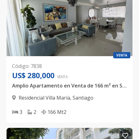
VENTA
Código
:
7838
US$ 280,000
VENTA
Amplio Apartamento en Venta de 166 m² en Santiago | 3 habitaciones
Residencial Villa María
,
Santiago
3
2
166
Mt2