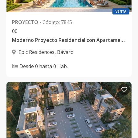
VENTA
PROYECTO
-
Código
:
7845
0
0
Moderno Proyecto Residencial con Apartamentos y Villas en Verón, Punta Cana
Epic Residences
,
Bávaro
Desde
0
hasta
0
Hab.