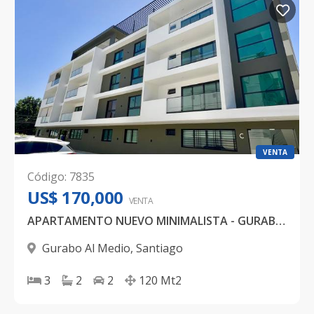
VENTA
Código
:
7835
US$ 170,000
VENTA
APARTAMENTO NUEVO MINIMALISTA - GURABO - SANTIAGO
Gurabo Al Medio
,
Santiago
3
2
2
120
Mt2