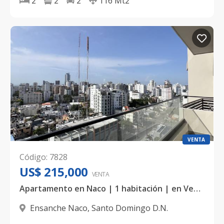
2
2
2
116
Mt2
VENTA
Código
:
7828
US$ 215,000
VENTA
Apartamento en Naco | 1 habitación | en Venta
Ensanche Naco
,
Santo Domingo D.N.