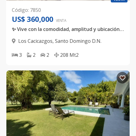
Código
:
7850
US$ 360,000
VENTA
✨ Vive con la comodidad, amplitud y ubicación que siempre has soñado.
Los Cacicazgos
,
Santo Domingo D.N.
3
2
2
208
Mt2