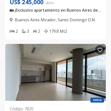
US$ 245,000
VENTA
🏡 ¡Exclusivo apartamento en Buenos Aires del Mirador Sur!
Buenos Aires Mirador
,
Santo Domingo D.N.
2
3
2
179.8
Mt2
VENTA
Código
:
7820