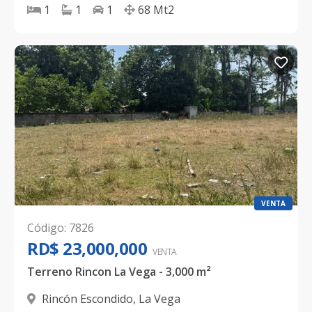
1
1
1
68
Mt2
VENTA
Código
:
7826
RD$ 23,000,000
VENTA
Terreno Rincon La Vega - 3,000 m²
Rincón Escondido
,
La Vega