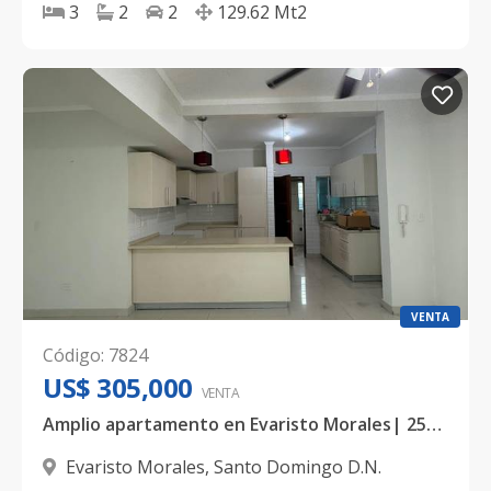
3
2
2
129.62
Mt2
VENTA
Código
:
7824
US$ 305,000
VENTA
Amplio apartamento en Evaristo Morales| 257 mts2, 3 Habitaciones, Terraza y 3 parqueos
Evaristo Morales
,
Santo Domingo D.N.