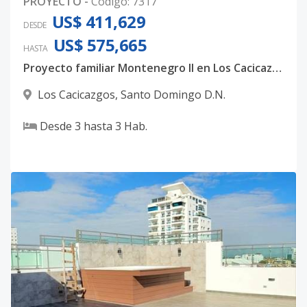
PROYECTO
-
Código
:
7317
US$ 411,629
DESDE
US$ 575,665
HASTA
Proyecto familiar Montenegro II en Los Cacicazgos.
Los Cacicazgos
,
Santo Domingo D.N.
Desde
3
hasta
3
Hab.