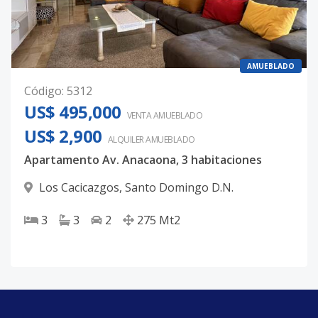
AMUEBLADO
Código
:
5312
US$ 495,000
VENTA AMUEBLADO
US$ 2,900
ALQUILER
AMUEBLADO
Apartamento Av. Anacaona, 3 habitaciones
Los Cacicazgos
,
Santo Domingo D.N.
3
3
2
275
Mt2