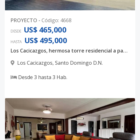
PROYECTO
-
Código
:
4668
US$ 465,000
DESDE
US$ 495,000
HASTA
Los Cacicazgos, hermosa torre residencial a pasos de Mirador Sur, con amplios espacios interiores.
Los Cacicazgos
,
Santo Domingo D.N.
Desde
3
hasta
3
Hab.