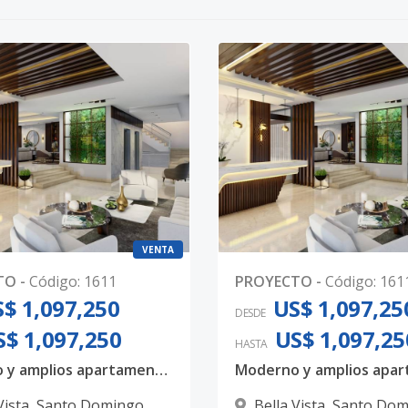
VENTA
TO
-
Código
:
1611
PROYECTO
-
Código
:
161
$ 1,097,250
US$ 1,097,25
DESDE
S$ 1,097,250
US$ 1,097,25
HASTA
Moderno y amplios apartamentos en Bella Vista, con 3 habitaciones, 3.5 baños y 4 parqueos techados
Vista
,
Santo Domingo
Bella Vista
,
Santo Dom