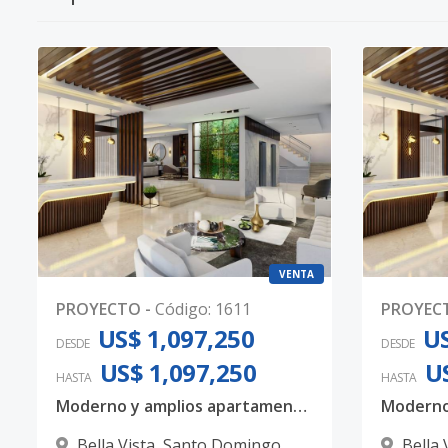
VENTA
PROYECTO
-
Código
:
1611
PROYEC
US$ 1,097,250
US
DESDE
DESDE
US$ 1,097,250
U
HASTA
HASTA
Moderno y amplios apartamentos en Bella Vista, con 3 habitaciones, 3.5 baños y 4 parqueos techados
Bella Vista
,
Santo Domingo
Bella 