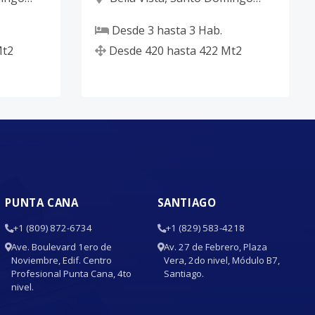
D.N.
Desde
3
hasta
3
Hab.
t2
Desde
420
hasta
422
Mt2
PUNTA CANA
SANTIAGO
+1 (809) 872-6734
+1 (829) 583-4218
Ave. Boulevard 1ero de
Av. 27 de Febrero, Plaza
Noviembre, Edif. Centro
Vera, 2do nivel, Módulo B7,
Profesional Punta Cana, 4to
Santiago.
nivel.