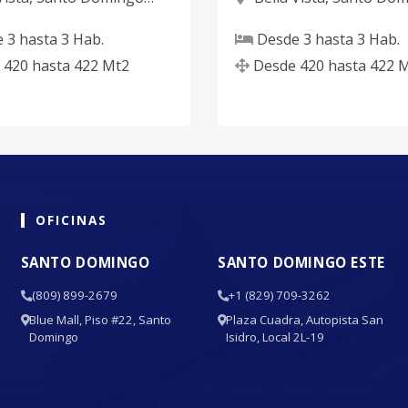
D.N.
e
3
hasta
3
Hab.
Desde
3
hasta
3
Hab.
420
hasta
422
Mt2
Desde
420
hasta
422
M
OFICINAS
SANTO DOMINGO
SANTO DOMINGO ESTE
(809) 899-2679
+1 (829) 709-3262
Blue Mall, Piso #22, Santo
Plaza Cuadra, Autopista San
Domingo
Isidro, Local 2L-19