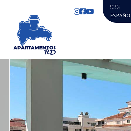
🇪🇸
ESPAÑO