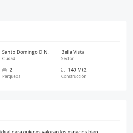
Santo Domingo D.N.
Bella Vista
Ciudad
Sector
2
140
Mt2
Parqueos
Construcción
 ideal para quienes valoran los espacios bien