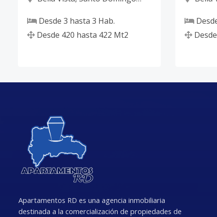
D.N.
D.N.
Desde
3
hasta
3
Hab.
Desd
Desde
420
hasta
422
Mt2
Desde
Apartamentos RD es una agencia inmobiliaria
destinada a la comercialización de propiedades de