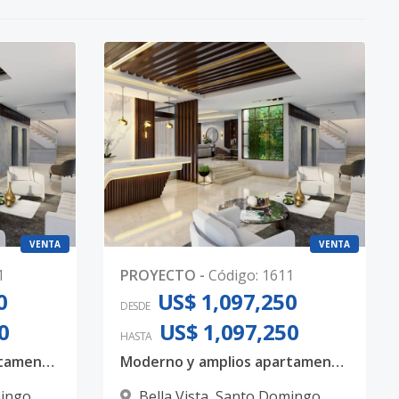
VENTA
VENTA
1
PROYECTO
-
Código
:
1611
0
US$ 1,097,250
DESDE
0
US$ 1,097,250
HASTA
Moderno y amplios apartamentos en Bella Vista, con 3 habitaciones, 3.5 baños y 4 parqueos techados
Moderno y amplios apartamentos en Bella Vista, con 3 habitaciones, 3.5 baños y 4 parqueos techados
ingo
Bella Vista
,
Santo Domingo