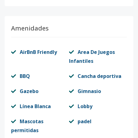
Código
7440
-7
C-301
-
2
2
-
1
-
Amenidades
Código
7440
-10
AirBnB Friendly
Area De Juegos
Infantiles
BBQ
Cancha deportiva
Gazebo
Gimnasio
Línea Blanca
Lobby
Mascotas
padel
permitidas