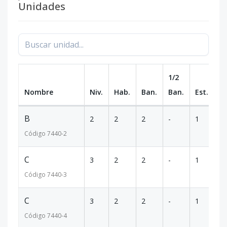
Unidades
1/2
Nombre
Niv.
Hab.
Ban.
Ban.
Est.
m
B
2
2
2
-
1
9
Código
7440
-2
C
3
2
2
-
1
1
Código
7440
-3
C
3
2
2
-
1
1
Código
7440
-4