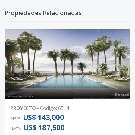
Propiedades Relacionadas
PROYECTO
-
Código
:
6514
US$ 143,000
DESDE
US$ 187,500
HASTA