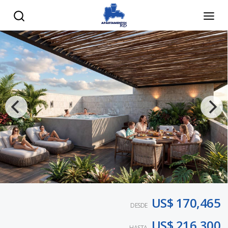
US$ 170,465
DESDE
US$ 216,300
HASTA