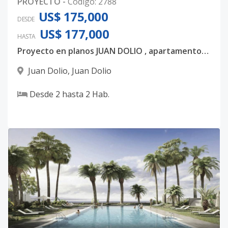
PROYECTO
-
Código
:
2788
US$ 175,000
DESDE
US$ 177,000
HASTA
Proyecto en planos JUAN DOLIO , apartamentos de 2 habitaciones , 2 baños. Entrega en 2025
Juan Dolio
,
Juan Dolio
Desde
2
hasta
2
Hab.