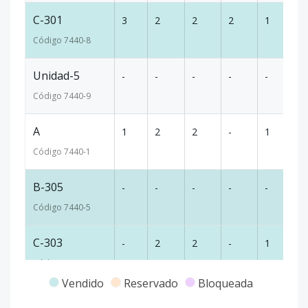
C-301
3
2
2
2
1
97
Código
7440
-8
Unidad-5
-
-
-
-
-
-
Código
7440
-9
A
1
2
2
-
1
1
Código
7440
-1
B-305
-
-
-
-
-
-
Código
7440
-5
C-303
-
2
2
-
1
-
Código
7440
-6
Vendido
Reservado
Bloqueada
E1-202
-
1
1
-
1
-