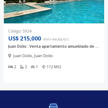
Código
:
5924
US$ 215,000
VENTA AMUEBLADO
Juan Dolio : Venta apartamento amueblado de 2 Habs, US$215,000
Juan Dolio
,
Juan Dolio
2
2
1
112
Mt2