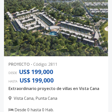
PROYECTO
-
Código
:
2811
US$ 199,000
DESDE
US$ 199,000
HASTA
Extraordinario proyecto de villas en Vista Cana
Vista Cana
,
Punta Cana
Desde
0
hasta
0
Hab.