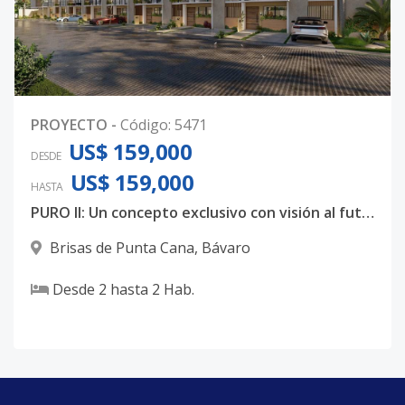
PROYECTO
-
Código
:
5471
US$ 159,000
DESDE
US$ 159,000
HASTA
PURO II: Un concepto exclusivo con visión al futuro en Puerto Cancún
Brisas de Punta Cana
,
Bávaro
Desde
2
hasta
2
Hab.