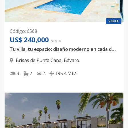
VENTA
Código
:
6568
US$ 240,000
VENTA
Tu villa, tu espacio: diseño moderno en cada detalle
Brisas de Punta Cana
,
Bávaro
3
2
2
195.4
Mt2