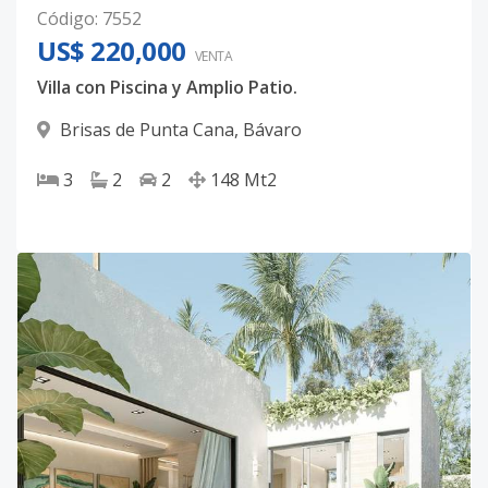
Código
:
7552
US$ 220,000
VENTA
Villa con Piscina y Amplio Patio.
Brisas de Punta Cana
,
Bávaro
3
2
2
148
Mt2