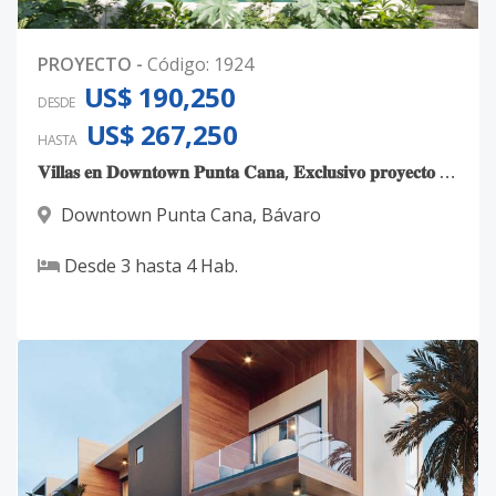
PROYECTO
-
Código
:
1924
US$ 190,250
DESDE
US$ 267,250
HASTA
𝐕𝐢𝐥𝐥𝐚𝐬 𝐞𝐧 𝐃𝐨𝐰𝐧𝐭𝐨𝐰𝐧 𝐏𝐮𝐧𝐭𝐚 𝐂𝐚𝐧𝐚, 𝐄𝐱𝐜𝐥𝐮𝐬𝐢𝐯𝐨 𝐩𝐫𝐨𝐲𝐞𝐜𝐭𝐨 𝐝𝐞 𝐬𝐨𝐥𝐨 𝟒𝟎 𝐕𝐢𝐥𝐥𝐚𝐬
Downtown Punta Cana
,
Bávaro
Desde
3
hasta
4
Hab.