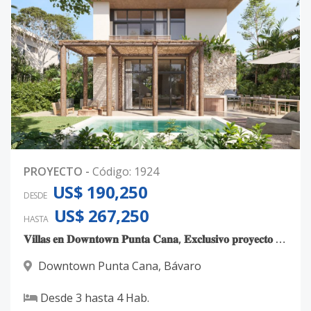
PROYECTO
-
Código
:
1924
US$ 190,250
DESDE
US$ 267,250
HASTA
𝐕𝐢𝐥𝐥𝐚𝐬 𝐞𝐧 𝐃𝐨𝐰𝐧𝐭𝐨𝐰𝐧 𝐏𝐮𝐧𝐭𝐚 𝐂𝐚𝐧𝐚, 𝐄𝐱𝐜𝐥𝐮𝐬𝐢𝐯𝐨 𝐩𝐫𝐨𝐲𝐞𝐜𝐭𝐨 𝐝𝐞 𝐬𝐨𝐥𝐨 𝟒𝟎 𝐕𝐢𝐥𝐥𝐚𝐬
Downtown Punta Cana
,
Bávaro
Desde
3
hasta
4
Hab.