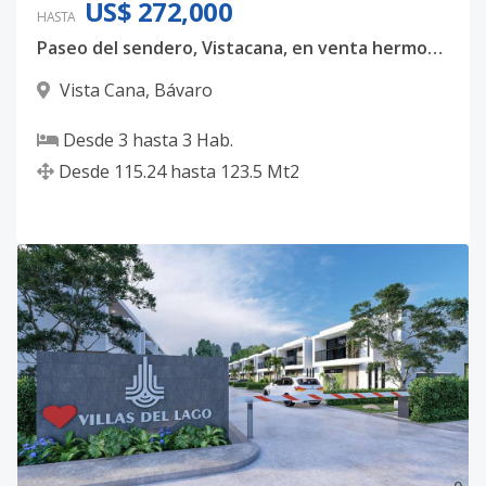
US$ 272,000
HASTA
Paseo del sendero, Vistacana, en venta hermosas villas unifamiliares donde podras creas hermosos recuerdos en familia!
Vista Cana
,
Bávaro
Desde
3
hasta
3
Hab.
Desde
115.24
hasta
123.5
Mt2