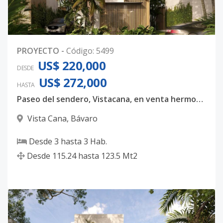
PROYECTO
-
Código
:
5499
US$ 220,000
DESDE
US$ 272,000
HASTA
Paseo del sendero, Vistacana, en venta hermosas villas unifamiliares donde podras creas hermosos recuerdos en familia!
Vista Cana
,
Bávaro
Desde
3
hasta
3
Hab.
Desde
115.24
hasta
123.5
Mt2