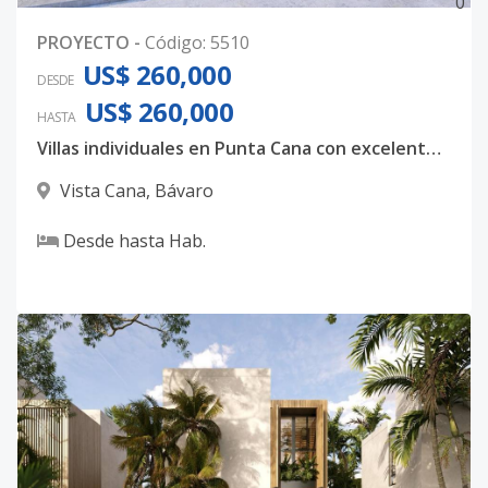
0
PROYECTO
-
Código
:
5510
US$ 260,000
DESDE
US$ 260,000
HASTA
Villas individuales en Punta Cana con excelente ubicación
Vista Cana
,
Bávaro
Desde
hasta
Hab.