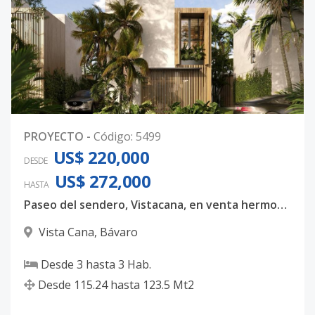
PROYECTO
-
Código
:
5499
US$ 220,000
DESDE
US$ 272,000
HASTA
Paseo del sendero, Vistacana, en venta hermosas villas unifamiliares donde podras creas hermosos recuerdos en familia!
Vista Cana
,
Bávaro
Desde
3
hasta
3
Hab.
Desde
115.24
hasta
123.5
Mt2