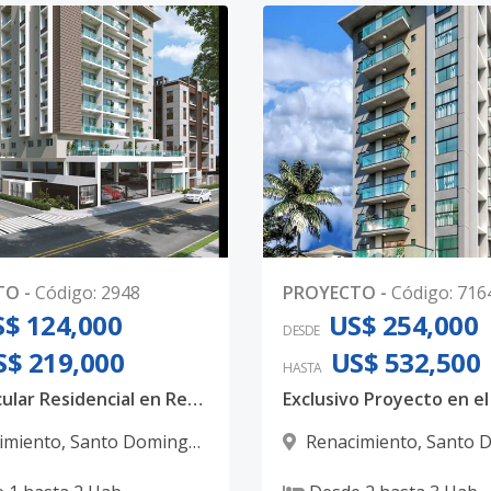
TO
-
Código
:
2948
PROYECTO
-
Código
:
716
$ 124,000
US$ 254,000
DESDE
S$ 219,000
US$ 532,500
HASTA
Espectacular Residencial en Renacimiento
imiento
,
Santo Domingo
Renacimiento
,
Santo 
D.N.