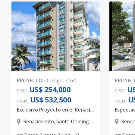
0
PROYECTO
-
Código
:
7164
PROYEC
US$ 254,000
US
DESDE
DESDE
US$ 532,500
U
HASTA
HASTA
Exclusivo Proyecto en el Renacimiento un Lujo familiar
Renacimiento
,
Santo Domingo
Renac
D.N.
D.N.