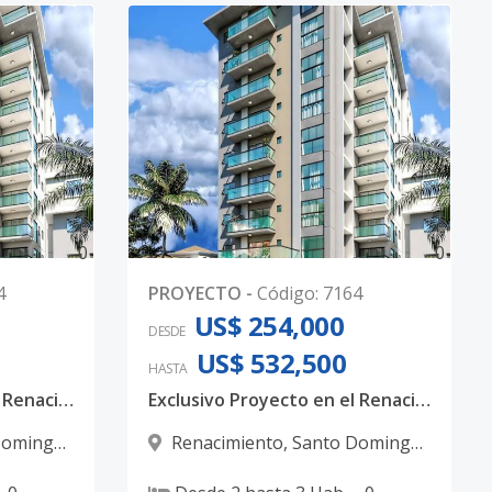
0
0
4
PROYECTO
-
Código
:
7164
US$ 254,000
DESDE
US$ 532,500
HASTA
Exclusivo Proyecto en el Renacimiento un Lujo familiar
Exclusivo Proyecto en el Renacimiento un Lujo familiar
Domingo
Renacimiento
,
Santo Domingo
D.N.