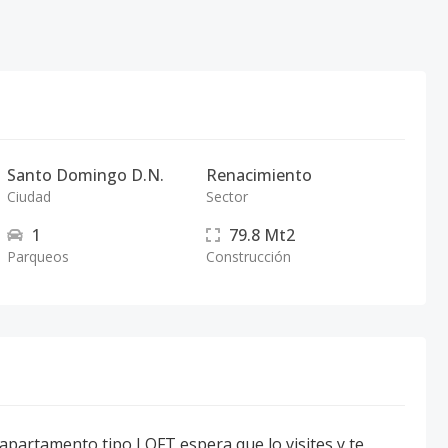
Santo Domingo D.N.
Renacimiento
Ciudad
Sector
1
79.8
Mt2
Parqueos
Construcción
 apartamento tipo LOFT espera que lo visites y te