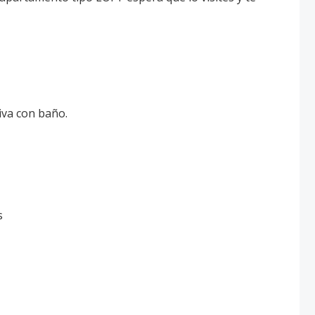
iva con baño.
s