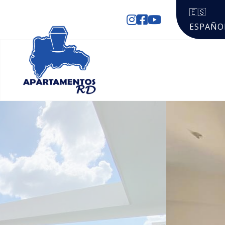
🇪🇸
ESPAÑO