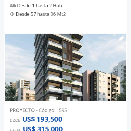
Desde
1
hasta
2
Hab.
Desde
57
hasta
96
Mt2
PROYECTO
-
Código
:
1595
US$ 193,500
DESDE
US$ 315,000
HASTA