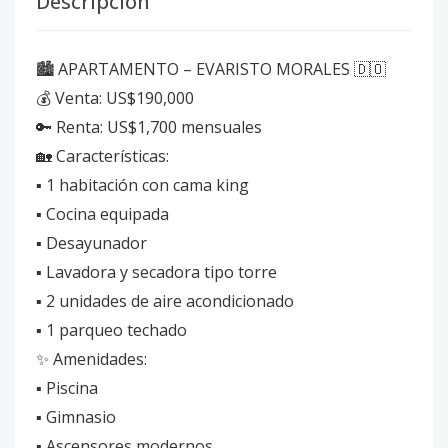
Descripción
🏙️ APARTAMENTO – EVARISTO MORALES 🇩🇴
💰 Venta: US$190,000
🔑 Renta: US$1,700 mensuales
🏡 Características:
▪️ 1 habitación con cama king
▪️ Cocina equipada
▪️ Desayunador
▪️ Lavadora y secadora tipo torre
▪️ 2 unidades de aire acondicionado
▪️ 1 parqueo techado
✨ Amenidades:
▪️ Piscina
▪️ Gimnasio
▪️ Ascensores modernos