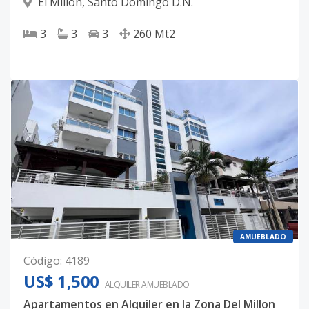
El Millon
,
Santo Domingo D.N.
3
3
3
260
Mt2
AMUEBLADO
Código
:
4189
US$ 1,500
ALQUILER
AMUEBLADO
Apartamentos en Alquiler en la Zona Del Millon