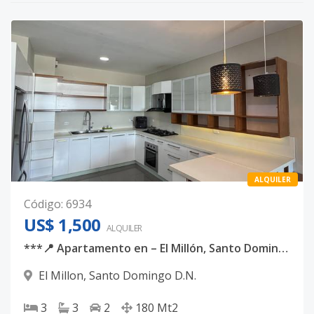
ALQUILER
Código
:
6934
US$ 1,500
ALQUILER
***📍 Apartamento en – El Millón, Santo Domingo
El Millon
,
Santo Domingo D.N.
3
3
2
180
Mt2