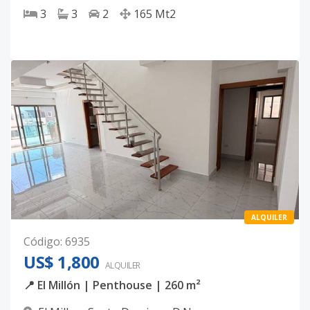
3
3
2
165
Mt2
ALQUILER
Código
:
6935
US$ 1,800
ALQUILER
📍 El Millón | Penthouse | 260 m²