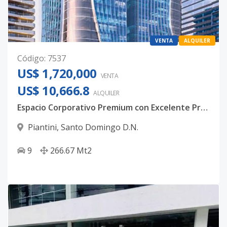
VENTA
ALQUILER
Código
:
7537
US$ 1,720,000
VENTA
US$ 10,666.8
ALQUILER
Espacio Corporativo Premium con Excelente Proyección.
Piantini
,
Santo Domingo D.N.
9
266.67
Mt2